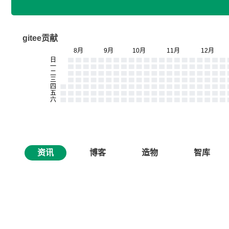
gitee贡献
资讯
博客
造物
智库