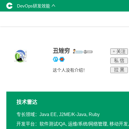
DevOps研发效能
丑矬穷
+ 关注
私 信
拉 黑
这个人没有介绍！
技术雷达
专长领域：Java EE, J2ME/K-Java, Ruby
开发平台：软件测试/QA, 运维/系统/网络管理, 移动开