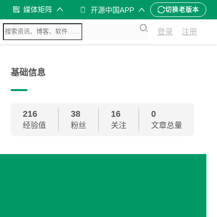
媒体矩阵
开源中国APP
切换老版本
登录
注册
基础信息
216
38
16
0
经验值
粉丝
关注
文章总量