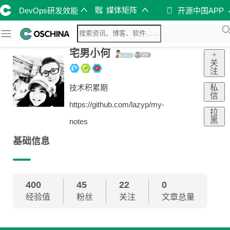
媒体矩阵
DevOps研发效能
开源中国APP
宅男小何
+
关
注
私
技术积累期
信
https://github.com/lazyp/my-
拉
黑
notes
基础信息
400
45
22
0
经验值
粉丝
关注
文章总量