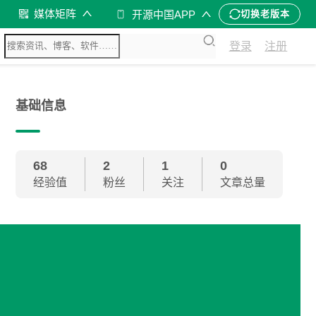
媒体矩阵
开源中国APP
切换老版本
登录
注册
基础信息
68
2
1
0
经验值
粉丝
关注
文章总量