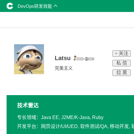
DevOps研发效能
+ 关注
Latsu
私 信
完美主义
拉 黑
技术雷达
专长领域：Java EE, J2ME/K-Java, Ruby
开发平台：网页设计/UI/UED, 软件测试/QA, 移动开