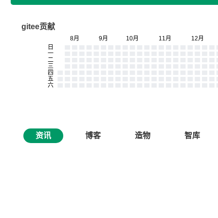
gitee贡献
资讯
博客
造物
智库