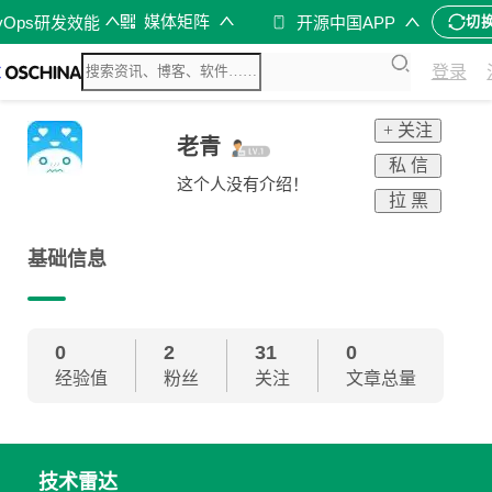
媒体矩阵
vOps研发效能
开源中国APP
切
登录
+ 关注
老青
私 信
这个人没有介绍！
拉 黑
基础信息
0
2
31
0
经验值
粉丝
关注
文章总量
技术雷达