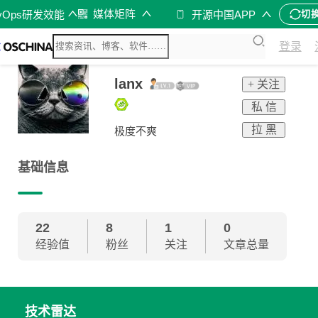
媒体矩阵
vOps研发效能
开源中国APP
切
登录
lanx
+ 关注
私 信
拉 黑
极度不爽
基础信息
22
8
1
0
经验值
粉丝
关注
文章总量
技术雷达