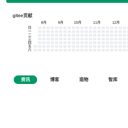
gitee贡献
资讯
博客
造物
智库