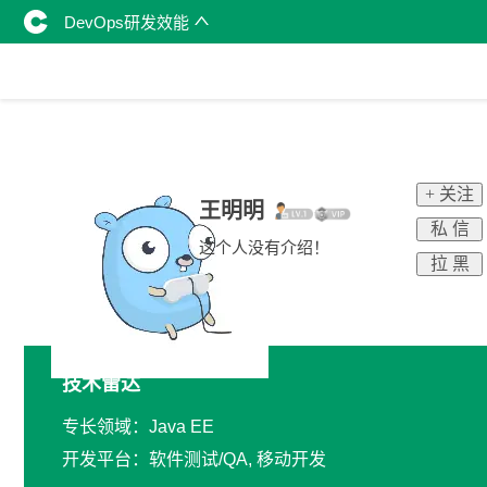
DevOps研发效能
+ 关注
王明明
私 信
这个人没有介绍！
拉 黑
技术雷达
专长领域：Java EE
开发平台：软件测试/QA, 移动开发