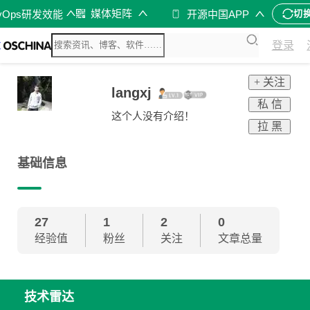
媒体矩阵
vOps研发效能
开源中国APP
切
登录
+ 关注
langxj
私 信
这个人没有介绍！
拉 黑
基础信息
27
1
2
0
经验值
粉丝
关注
文章总量
技术雷达