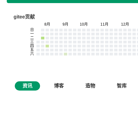
gitee贡献
资讯
博客
造物
智库