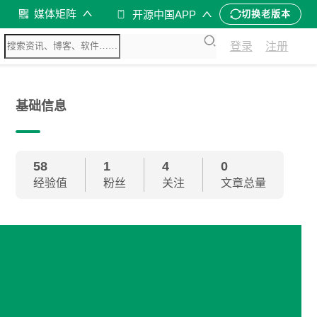
媒体矩阵
开源中国APP
切换老版本
登录
注册
基础信息
58
1
4
0
经验值
粉丝
关注
文章总量