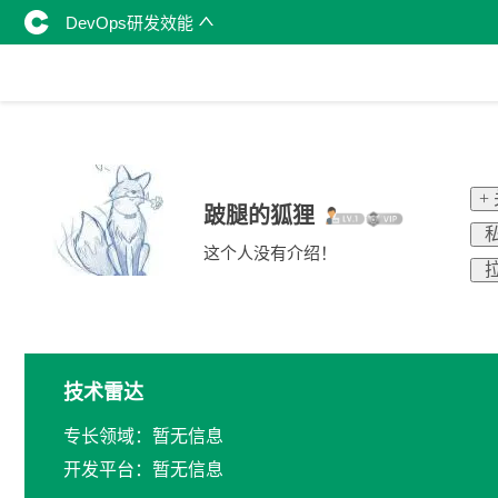
DevOps研发效能
+
跛腿的狐狸
私
这个人没有介绍！
拉
技术雷达
专长领域：暂无信息
开发平台：暂无信息