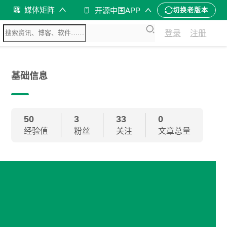
媒体矩阵
开源中国APP
切换老版本
登录
注册
基础信息
50
3
33
0
经验值
粉丝
关注
文章总量