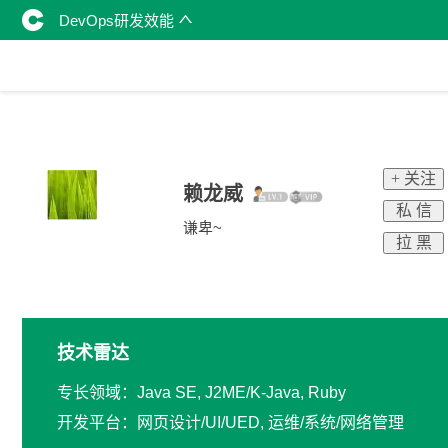
DevOps研发效能
+ 关注
赖龙威
私 信
谦卑~
拉 黑
技术雷达
专长领域：Java SE, J2ME/K-Java, Ruby
开发平台：网页设计/UI/UED, 运维/系统/网络管理