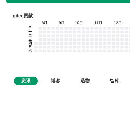
gitee贡献
资讯
博客
造物
智库