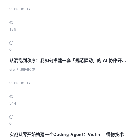
|
2026-08-06
|
189
|
0
从混乱到秩序：我如何搭建一套「规范驱动」的 AI 协作开发
体系
vivo互联网技术
|
2026-08-06
|
514
|
0
实战从零开始构建一个Coding Agent：Violin ｜得物技术