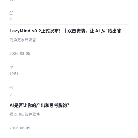
|
0
LazyMind v0.2正式发布！｜双击安装，让 AI 从“给出答案”
走到“完成交付”
商汤万象开发者
|
2026-08-05
|
1251
|
0
AI是否让你的产出和思考脱钩？
禅道项目管理软件
|
2026-08-05
|