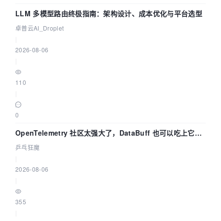
LLM 多模型路由终极指南：架构设计、成本优化与平台选型
卓普云AI_Droplet
|
2026-08-06
|
110
|
0
OpenTelemetry 社区太强大了，DataBuff 也可以吃上它的
eBPF 链路了
乒乓狂魔
|
2026-08-06
|
355
|