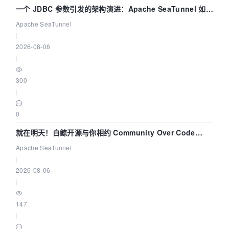
一个 JDBC 参数引发的架构演进：Apache SeaTunnel 如何
解决数据同步中的“定时 Flush”难题
Apache SeaTunnel
|
2026-08-06
|
300
|
0
就在明天！白鲸开源与你相约 Community Over Code
Asia 2026 主题演讲！
Apache SeaTunnel
|
2026-08-06
|
147
|