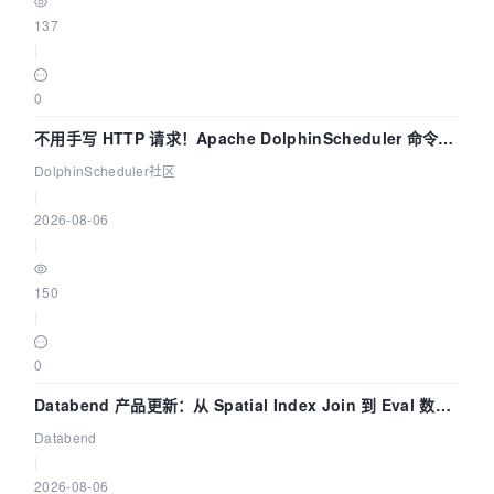
137
|
0
不用手写 HTTP 请求！Apache DolphinScheduler 命令行
dsctl 两分钟上手
DolphinScheduler社区
|
2026-08-06
|
150
|
0
Databend 产品更新：从 Spatial Index Join 到 Eval 数据
管道
Databend
|
2026-08-06