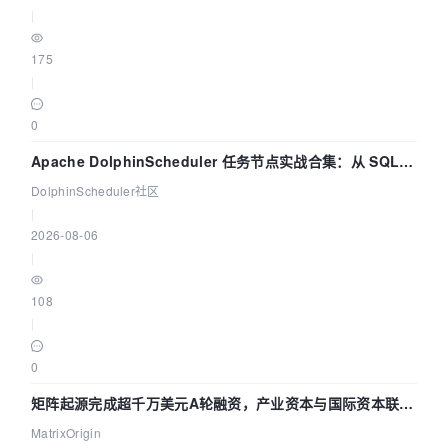
|
175
|
0
Apache DolphinScheduler 任务节点实战合集：从 SQL、
DataX 到 Spark、Flink 一次配置全打通
DolphinScheduler社区
|
2026-08-06
|
108
|
0
矩阵起源完成超千万美元A轮融资，产业资本与国际资本联手
押注企业级AI基础设施赛道
MatrixOrigin