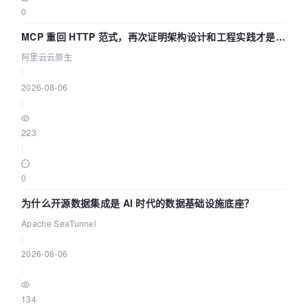
0
MCP 重回 HTTP 范式，再次证明架构设计和工程实践才是稀
缺资源
阿里云云原生
|
2026-08-06
|
223
|
0
为什么开源数据集成是 AI 时代的数据基础设施底座？
Apache SeaTunnel
|
2026-08-06
|
134