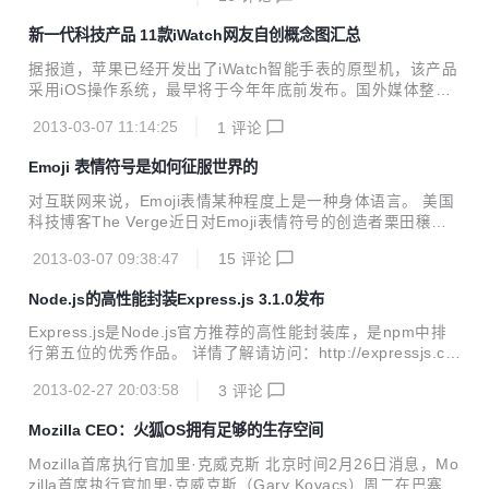
ai)。 谷歌CEO拉里·佩奇(Larry Page)表示，在主动卸任后，
新一代科技产品 11款iWatch网友自创概念图汇总
鲁宾将继续在谷歌任职，但该公司并未披露详细信息。 佩奇发
表博客文章称：“鲁宾决定，现在是时候该交出(Android业务)
据报道，苹果已经开发出了iWatch智能手表的原型机，该产品
控制权，开启谷歌一个新的篇章了。安迪，期待你再次登上月
采用iOS操作系统，最早将于今年年底前发布。国外媒体整理
球！” 业界人士指出，皮采接替鲁宾职务表明，Android和Chr
出了近些年来网友们做出的iWatch概念设计，这些设计来自设
ome OS将进...
2013-03-07 11:14:25
1
评论
计师、学生等各种人群。以下是原文： 很多年以来，苹果iWat
ch一直都是极富幻想性的设备。随着谣言的升温，所有的目光
Emoji 表情符号是如何征服世界的
都被吸引到库比蒂诺(苹果全球总部所在地)，今年他们终于要
带来大众们一直所期望的东西。而最大的问题是，哪一个故事
对互联网来说，Emoji表情某种程度上是一种身体语言。 美国
会最终胜出?螺旋形UI?基于iOS系统定制?柳木玻璃?手镯式设
科技博客The Verge近日对Emoji表情符号的创造者栗田穣崇
计? 设想这些想法如何实现是一件很有趣的事。多亏了设计师
(Shigetaka Kurit)进行了采访，并撰文阐述了这种表情符号是
们、记者们和学生们，我们不需要在我们的脑子里想象这些内
2013-03-07 09:38:47
15
评论
如何征服整个世界的。 在1995年，寻呼机在日本青少年中广
容。这些概念设计大师已经为...
受欢迎。当时，NTT Docomo(以下简称“NTT”)决定在其Pock
Node.js的高性能封装Express.js 3.1.0发布
et Bell无线电寻呼系统中加入心形符号，让整个国家的中学生
都能在他们每天发送的数百万条信息中注入新的感情色彩，同
Express.js是Node.js官方推荐的高性能封装库，是npm中排
时又能让这些信息变得可爱。其结果是，NTT的业务蒸蒸日
行第五位的优秀作品。 详情了解请访问：http://expressjs.co
上，其寻呼机变成了人手一部的设备，市场份额接近40%。但
m/ 安装方法： cmd$: npm install -g express 升级安装： cm
是，当新版Pocket Bell放弃了心形符号...
2013-02-27 20:03:58
3
评论
d$：npm update express
Mozilla CEO：火狐OS拥有足够的生存空间
Mozilla首席执行官加里·克威克斯 北京时间2月26日消息，Mo
zilla首席执行官加里·克威克斯（Gary Kovacs）周二在巴塞罗