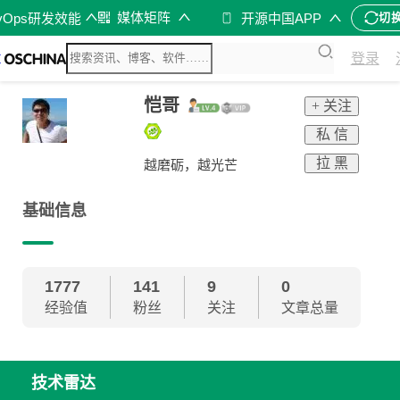
媒体矩阵
vOps研发效能
开源中国APP
切
登录
恺哥
+ 关注
私 信
拉 黑
越磨砺，越光芒
基础信息
1777
141
9
0
经验值
粉丝
关注
文章总量
技术雷达