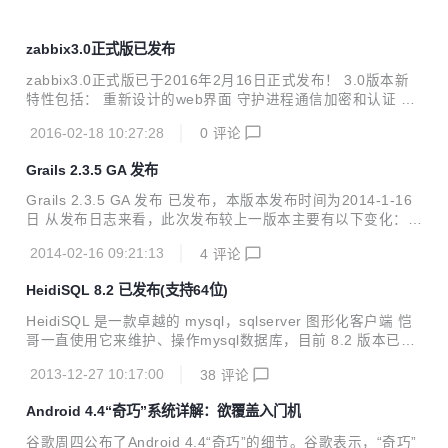
zabbix3.0正式版已发布
zabbix3.0正式版已于2016年2月16日正式发布！ 3.0版本新
特性包括： 重新设计的web界面 守护进程通信加密和认证 预
测与趋势预测 进程级CPU利用率监测 性能的提升 支持多进程
2016-02-18 10:27:28
0
评论
时间升级 windows服务发现 smtp认证支持 等等等等 what's
new 详见http://www.zabbix.com/whats_new.php?MainBan
Grails 2.3.5 GA 发布
ner
Grails 2.3.5 GA 发布 已发布，本版本发布时间为2014-1-16
日 从发布日志来看，此次发布较上一版本主要有以下变化： b
uild ':tomcat:7.0.50' runtime ':hibernate:3.6.10.7' 修复了已
2014-02-16 09:21:13
4
评论
知的问题： UrlMappings.groovy replace this line "/$control
ler/$action?/$id?(.${format})?"{ with "/$controller/$actio
HeidiSQL 8.2 已发布(支持64位)
n?/$id?(.$format)?"{
HeidiSQL 是一款卓越的 mysql，sqlserver 图形化客户端 恺
哥一直使用它来维护、操作mysql数据库，目前 8.2 版本已经
发布，强烈推荐使用 v8.2 changes and new features： * 64
2013-12-27 10:17:00
38
评论
bit version allows HeidiSQL to use much more of your me
mory than the 2GB in 32 bit mode * New feature: Fast tabl
Android 4.4“奇巧”系统详解：欲覆盖入门机
e status for databases with InnoDB tables. (Disable Sessi
on > Advanced...
谷歌周四公布了Android 4.4“奇巧”的细节。谷歌表示，“奇巧”