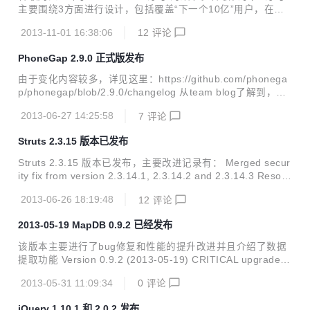
主要围绕3方面进行设计，包括覆盖“下一个10亿”用户，在整
个移动体验中贯穿“智能”的概念，以及针对移动设备的未来发
2013-11-01 16:38:06
12
评论
展进行开发。 谷歌表示，Android在新兴市场的增长速度达到
发达市场的3倍，但这些市场的Android手机大多仍采用“姜饼”
PhoneGap 2.9.0 正式版发布
系统。这些市场的手机大部分硬件配置较低，例如采用512MB
内存。而“姜饼”系统适合这样的硬件配置。因此“奇巧”的一大
由于变化内容较多，详见这里：https://github.com/phonega
目的是使这些硬件配置较低的手机升级至最新版系统，从而在
p/phonegap/blob/2.9.0/changelog 从team blog了解到，下
整个Android用户群中创造一致的体验。这意味谷歌需要减少
一个主要版本将是3.0 关于3.0的相关信息，详见http://phone
系统占用的资源，对各种预装应用进行调整，并重新思考操作
2013-06-27 14:25:58
7
评论
gap.com/blog/2013/06/20/coming-soon-phonegap30/ 另外
系统管...
phonegap团队新发布了一个命令行工具，叫phonegap-CLI
Struts 2.3.15 版本已发布
详见http://log.michaelbrooks.ca/post/phonegap-cli-previe
w
Struts 2.3.15 版本已发布，主要改进记录有： Merged secur
ity fix from version 2.3.14.1, 2.3.14.2 and 2.3.14.3 Resolv
ed problem with memory leak in ContainerHolder Resolve
2013-06-26 18:19:48
12
评论
d bug related to struts.convention.action.includeJars, see
WW-4038 Improved OSGi support to allow work in Glassfi
2013-05-19 MapDB 0.9.2 已经发布
sh 3, see WW-3958 Added support t...
该版本主要进行了bug修复和性能的提升改进并且介绍了数据
提取功能 Version 0.9.2 (2013-05-19) CRITICAL upgrade u
rgency. This release fixes some critical bugs. It also impro
2013-05-31 11:09:34
0
评论
ves performance and introduces Data Pump. Open Issue
s: Issue #17 - Serializer fails in some cases (writeExternal
jQuery 1.10.1 和 2.0.2 发布