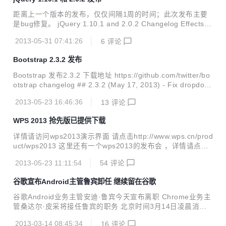
and readExternal methods) Changes: FIX Issue #119...
距离上一个版本的发布，仅仅间隔1周的时间；此次发布主要
是bug修复。 jQuery 1.10.1 and 2.0.2 Changelog Effects #
13937: finish() only finishes last item of a set being .anim
2013-05-31 07:41:26
6
评论
ate()d. #13939: 1.10.0 breaks relative animation Selector
#13936: SCRIPT70 Permission denied in selectors after if
Bootstrap 2.3.2 发布
rame was submitted in IE9-10, jQuery 1.9.1 and 2...
Bootstrap 发布2.3.2 下载地址 https://github.com/twitter/bo
otstrap changelog ## 2.3.2 (May 17, 2013) - Fix dropdow
n for firefox (middleclick) and mobile
2013-05-23 16:46:36
13
评论
WPS 2013 抢先版已提供下载
详情请访问wps2013演示界面 请点击http://www.wps.cn/prod
uct/wps2013 这里还有一个wps2013的发布会 ，详情请点击h
ttp://e.weibo.com/iwps 详情请点击 http://www.wps.cn/prod
2013-05-23 11:11:54
54
评论
uct/wps2013
谷歌宣布Android主管鲁宾卸任 继续留在谷歌
谷歌Android业务主管安迪·鲁宾今天宣布离职 Chrome业务主
管桑达尔·皮采将接任鲁宾的职务 北京时间3月14日凌晨消
息，谷歌周三宣布，Android业务主管安迪·鲁宾(Andy Rubin)
2013-03-14 08:45:34
16
评论
将卸任，继任者为Chrome业务主管桑达尔·皮采(Sundar Pich