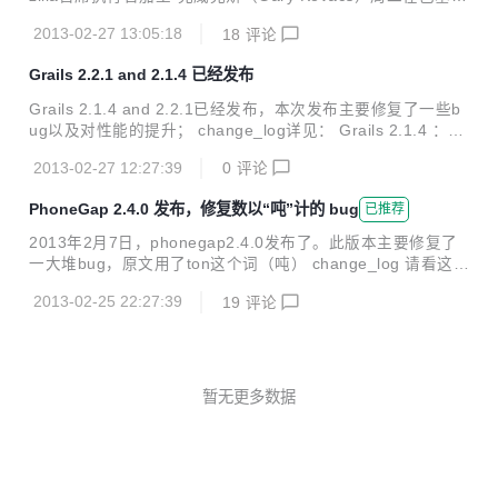
那移动世界大会（Mobile World Congress）上表示，未来五
2013-02-27 13:05:18
18
评论
年时间里互联网用户人数将会增加20亿人，这意味着另一种移
动操作系统拥有充足的空间来投入到市场竞争中去。 克威克斯
Grails 2.2.1 and 2.1.4 已经发布
表示，iOS和Android在智能手机市场上处于领先地位，但这两
个移动操作系统不能完全覆盖整个市场。不过，他并未具体提
Grails 2.1.4 and 2.2.1已经发布，本次发布主要修复了一些b
及将有哪些公司会使用iOS和Android以外的另一种移动操作系
ug以及对性能的提升； change_log详见： Grails 2.1.4 ：htt
统。 “我觉得，认为将有30亿、40亿、50亿或是60亿用户能
p://grails.org/2.1.4%20Release%20Notes Grails 2.2.1：htt
通过一家、两家或是五家公司（所...
2013-02-27 12:27:39
0
评论
p://grails.org/2.2.1%20Release%20Notes
PhoneGap 2.4.0 发布，修复数以“吨”计的 bug
已推荐
2013年2月7日，phonegap2.4.0发布了。此版本主要修复了
一大堆bug，原文用了ton这个词（吨） change_log 请看这
里： https://github.com/phonegap/phonegap/blob/2.4.0/ch
2013-02-25 22:27:39
19
评论
angelog 针对IOS平台的改进，请看这里： http://shazronata
dobe.wordpress.com/2013/02/08/whats-new-in-cordova-io
s-2-4-0/ 针对Android平台的改进，请看这里： http://simon
macdonald.blogspot.com/2013/02/whats-new...
暂无更多数据