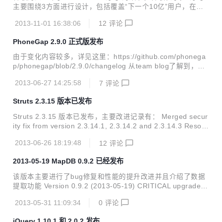
主要围绕3方面进行设计，包括覆盖“下一个10亿”用户，在整
个移动体验中贯穿“智能”的概念，以及针对移动设备的未来发
2013-11-01 16:38:06
12
评论
展进行开发。 谷歌表示，Android在新兴市场的增长速度达到
发达市场的3倍，但这些市场的Android手机大多仍采用“姜饼”
PhoneGap 2.9.0 正式版发布
系统。这些市场的手机大部分硬件配置较低，例如采用512MB
内存。而“姜饼”系统适合这样的硬件配置。因此“奇巧”的一大
由于变化内容较多，详见这里：https://github.com/phonega
目的是使这些硬件配置较低的手机升级至最新版系统，从而在
p/phonegap/blob/2.9.0/changelog 从team blog了解到，下
整个Android用户群中创造一致的体验。这意味谷歌需要减少
一个主要版本将是3.0 关于3.0的相关信息，详见http://phone
系统占用的资源，对各种预装应用进行调整，并重新思考操作
2013-06-27 14:25:58
7
评论
gap.com/blog/2013/06/20/coming-soon-phonegap30/ 另外
系统管...
phonegap团队新发布了一个命令行工具，叫phonegap-CLI
Struts 2.3.15 版本已发布
详见http://log.michaelbrooks.ca/post/phonegap-cli-previe
w
Struts 2.3.15 版本已发布，主要改进记录有： Merged secur
ity fix from version 2.3.14.1, 2.3.14.2 and 2.3.14.3 Resolv
ed problem with memory leak in ContainerHolder Resolve
2013-06-26 18:19:48
12
评论
d bug related to struts.convention.action.includeJars, see
WW-4038 Improved OSGi support to allow work in Glassfi
2013-05-19 MapDB 0.9.2 已经发布
sh 3, see WW-3958 Added support t...
该版本主要进行了bug修复和性能的提升改进并且介绍了数据
提取功能 Version 0.9.2 (2013-05-19) CRITICAL upgrade u
rgency. This release fixes some critical bugs. It also impro
2013-05-31 11:09:34
0
评论
ves performance and introduces Data Pump. Open Issue
s: Issue #17 - Serializer fails in some cases (writeExternal
jQuery 1.10.1 和 2.0.2 发布