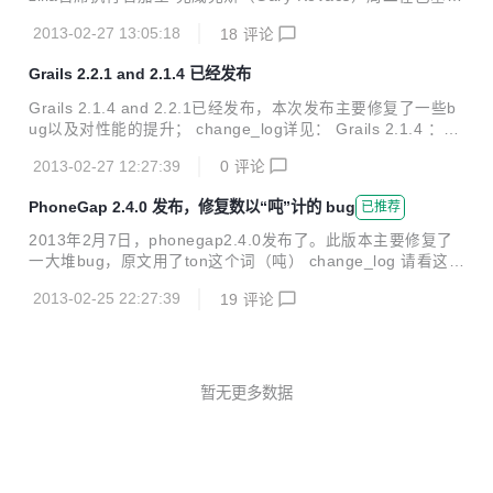
那移动世界大会（Mobile World Congress）上表示，未来五
2013-02-27 13:05:18
18
评论
年时间里互联网用户人数将会增加20亿人，这意味着另一种移
动操作系统拥有充足的空间来投入到市场竞争中去。 克威克斯
Grails 2.2.1 and 2.1.4 已经发布
表示，iOS和Android在智能手机市场上处于领先地位，但这两
个移动操作系统不能完全覆盖整个市场。不过，他并未具体提
Grails 2.1.4 and 2.2.1已经发布，本次发布主要修复了一些b
及将有哪些公司会使用iOS和Android以外的另一种移动操作系
ug以及对性能的提升； change_log详见： Grails 2.1.4 ：htt
统。 “我觉得，认为将有30亿、40亿、50亿或是60亿用户能
p://grails.org/2.1.4%20Release%20Notes Grails 2.2.1：htt
通过一家、两家或是五家公司（所...
2013-02-27 12:27:39
0
评论
p://grails.org/2.2.1%20Release%20Notes
PhoneGap 2.4.0 发布，修复数以“吨”计的 bug
已推荐
2013年2月7日，phonegap2.4.0发布了。此版本主要修复了
一大堆bug，原文用了ton这个词（吨） change_log 请看这
里： https://github.com/phonegap/phonegap/blob/2.4.0/ch
2013-02-25 22:27:39
19
评论
angelog 针对IOS平台的改进，请看这里： http://shazronata
dobe.wordpress.com/2013/02/08/whats-new-in-cordova-io
s-2-4-0/ 针对Android平台的改进，请看这里： http://simon
macdonald.blogspot.com/2013/02/whats-new...
暂无更多数据