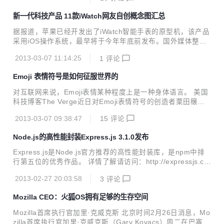
ai)。 谷歌CEO拉里·佩奇(Larry Page)表示，在主动卸任后，
新一代科技产品 11款iWatch网友自创概念图汇总
鲁宾将继续在谷歌任职，但该公司并未披露详细信息。 佩奇发
表博客文章称：“鲁宾决定，现在是时候该交出(Android业务)
据报道，苹果已经开发出了iWatch智能手表的原型机，该产品
控制权，开启谷歌一个新的篇章了。安迪，期待你再次登上月
采用iOS操作系统，最早将于今年年底前发布。国外媒体整理
球！” 业界人士指出，皮采接替鲁宾职务表明，Android和Chr
出了近些年来网友们做出的iWatch概念设计，这些设计来自设
ome OS将进...
2013-03-07 11:14:25
1
评论
计师、学生等各种人群。以下是原文： 很多年以来，苹果iWat
ch一直都是极富幻想性的设备。随着谣言的升温，所有的目光
Emoji 表情符号是如何征服世界的
都被吸引到库比蒂诺(苹果全球总部所在地)，今年他们终于要
带来大众们一直所期望的东西。而最大的问题是，哪一个故事
对互联网来说，Emoji表情某种程度上是一种身体语言。 美国
会最终胜出?螺旋形UI?基于iOS系统定制?柳木玻璃?手镯式设
科技博客The Verge近日对Emoji表情符号的创造者栗田穣崇
计? 设想这些想法如何实现是一件很有趣的事。多亏了设计师
(Shigetaka Kurit)进行了采访，并撰文阐述了这种表情符号是
们、记者们和学生们，我们不需要在我们的脑子里想象这些内
2013-03-07 09:38:47
15
评论
如何征服整个世界的。 在1995年，寻呼机在日本青少年中广
容。这些概念设计大师已经为...
受欢迎。当时，NTT Docomo(以下简称“NTT”)决定在其Pock
Node.js的高性能封装Express.js 3.1.0发布
et Bell无线电寻呼系统中加入心形符号，让整个国家的中学生
都能在他们每天发送的数百万条信息中注入新的感情色彩，同
Express.js是Node.js官方推荐的高性能封装库，是npm中排
时又能让这些信息变得可爱。其结果是，NTT的业务蒸蒸日
行第五位的优秀作品。 详情了解请访问：http://expressjs.co
上，其寻呼机变成了人手一部的设备，市场份额接近40%。但
m/ 安装方法： cmd$: npm install -g express 升级安装： cm
是，当新版Pocket Bell放弃了心形符号...
2013-02-27 20:03:58
3
评论
d$：npm update express
Mozilla CEO：火狐OS拥有足够的生存空间
Mozilla首席执行官加里·克威克斯 北京时间2月26日消息，Mo
zilla首席执行官加里·克威克斯（Gary Kovacs）周二在巴塞罗