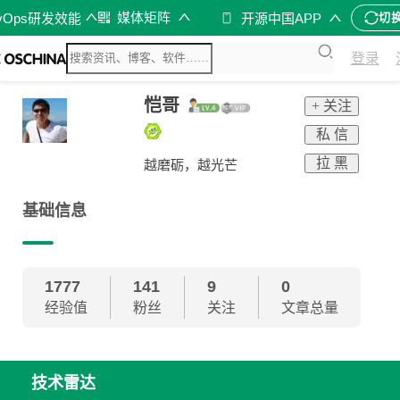
媒体矩阵
vOps研发效能
开源中国APP
切
登录
恺哥
+ 关注
私 信
拉 黑
越磨砺，越光芒
基础信息
1777
141
9
0
经验值
粉丝
关注
文章总量
技术雷达