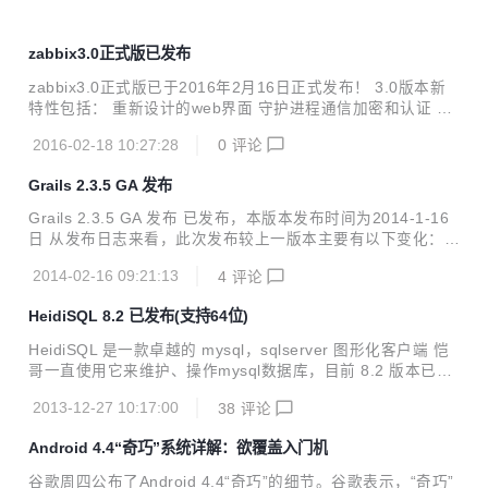
zabbix3.0正式版已发布
zabbix3.0正式版已于2016年2月16日正式发布！ 3.0版本新
特性包括： 重新设计的web界面 守护进程通信加密和认证 预
测与趋势预测 进程级CPU利用率监测 性能的提升 支持多进程
2016-02-18 10:27:28
0
评论
时间升级 windows服务发现 smtp认证支持 等等等等 what's
new 详见http://www.zabbix.com/whats_new.php?MainBan
Grails 2.3.5 GA 发布
ner
Grails 2.3.5 GA 发布 已发布，本版本发布时间为2014-1-16
日 从发布日志来看，此次发布较上一版本主要有以下变化： b
uild ':tomcat:7.0.50' runtime ':hibernate:3.6.10.7' 修复了已
2014-02-16 09:21:13
4
评论
知的问题： UrlMappings.groovy replace this line "/$control
ler/$action?/$id?(.${format})?"{ with "/$controller/$actio
HeidiSQL 8.2 已发布(支持64位)
n?/$id?(.$format)?"{
HeidiSQL 是一款卓越的 mysql，sqlserver 图形化客户端 恺
哥一直使用它来维护、操作mysql数据库，目前 8.2 版本已经
发布，强烈推荐使用 v8.2 changes and new features： * 64
2013-12-27 10:17:00
38
评论
bit version allows HeidiSQL to use much more of your me
mory than the 2GB in 32 bit mode * New feature: Fast tabl
Android 4.4“奇巧”系统详解：欲覆盖入门机
e status for databases with InnoDB tables. (Disable Sessi
on > Advanced...
谷歌周四公布了Android 4.4“奇巧”的细节。谷歌表示，“奇巧”