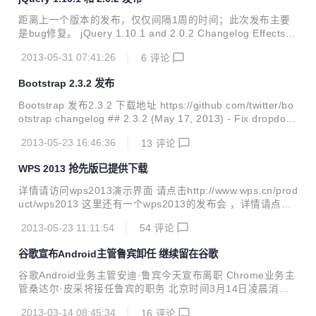
and readExternal methods) Changes: FIX Issue #119...
距离上一个版本的发布，仅仅间隔1周的时间；此次发布主要
是bug修复。 jQuery 1.10.1 and 2.0.2 Changelog Effects #
13937: finish() only finishes last item of a set being .anim
2013-05-31 07:41:26
6
评论
ate()d. #13939: 1.10.0 breaks relative animation Selector
#13936: SCRIPT70 Permission denied in selectors after if
Bootstrap 2.3.2 发布
rame was submitted in IE9-10, jQuery 1.9.1 and 2...
Bootstrap 发布2.3.2 下载地址 https://github.com/twitter/bo
otstrap changelog ## 2.3.2 (May 17, 2013) - Fix dropdow
n for firefox (middleclick) and mobile
2013-05-23 16:46:36
13
评论
WPS 2013 抢先版已提供下载
详情请访问wps2013演示界面 请点击http://www.wps.cn/prod
uct/wps2013 这里还有一个wps2013的发布会 ，详情请点击h
ttp://e.weibo.com/iwps 详情请点击 http://www.wps.cn/prod
2013-05-23 11:11:54
54
评论
uct/wps2013
谷歌宣布Android主管鲁宾卸任 继续留在谷歌
谷歌Android业务主管安迪·鲁宾今天宣布离职 Chrome业务主
管桑达尔·皮采将接任鲁宾的职务 北京时间3月14日凌晨消
息，谷歌周三宣布，Android业务主管安迪·鲁宾(Andy Rubin)
2013-03-14 08:45:34
16
评论
将卸任，继任者为Chrome业务主管桑达尔·皮采(Sundar Pich