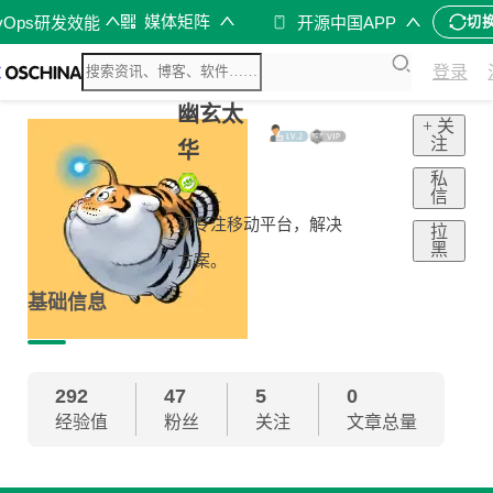
媒体矩阵
vOps研发效能
开源中国APP
切
登录
幽玄太
+ 关
注
华
私
信
现专注移动平台，解决
拉
黑
方案。
基础信息
292
47
5
0
经验值
粉丝
关注
文章总量