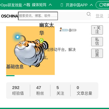
媒体矩阵
vOps研发效能
开源中国APP
切
登录
幽玄太
+ 关
注
华
私
信
现专注移动平台，解决
拉
黑
方案。
基础信息
292
47
5
0
经验值
粉丝
关注
文章总量