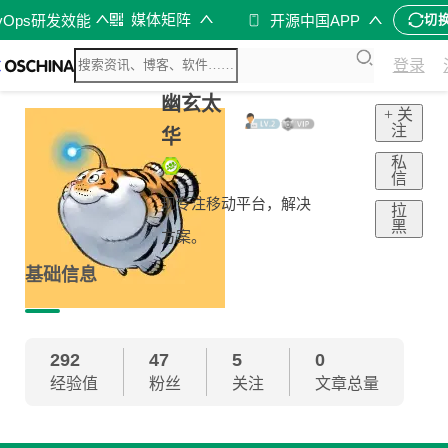
媒体矩阵
vOps研发效能
开源中国APP
切
登录
幽玄太
+ 关
注
华
私
信
现专注移动平台，解决
拉
黑
方案。
基础信息
292
47
5
0
经验值
粉丝
关注
文章总量