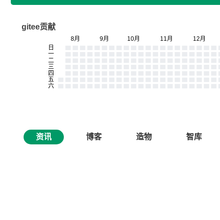
gitee贡献
资讯
博客
造物
智库