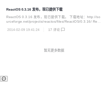
ReactOS 0.3.16 发布，现已提供下载
ReactOS 0.3.16 发布，现已提供下载。 下载地址：http://so
urceforge.net/projects/reactos/files/ReactOS/0.3.16/ Reac
tOS® 项目致力于为大家开发一个免费而且完全兼容 Microsof
2014-02-09 19:41:24
17
评论
t Windows® XP 的操作系统。ReactOS 旨在通过使用类似构
架和提供完整公共接口实现与 NT 以及 XP 操作系统二进制下
的应用程序和驱动设备的完全兼容。 简单地说，ReactOS 目
标就是用您的硬件设备去运行您的应用程序。最后，诞生一个
任何人都可以免费使用的 FOSS(Free and open source soft
暂无更多数据
w...