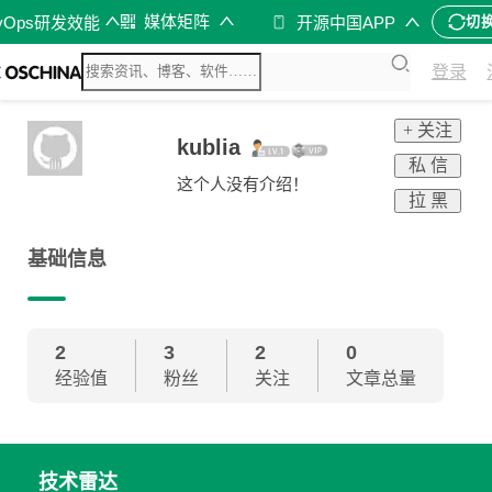
媒体矩阵
vOps研发效能
开源中国APP
切
登录
+ 关注
kublia
私 信
这个人没有介绍！
拉 黑
基础信息
2
3
2
0
经验值
粉丝
关注
文章总量
技术雷达