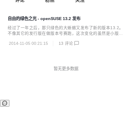
评论
粉丝
关注
自由的绿色之光 - openSUSE 13.2 发布
经过了一年之后，那只绿色的大蜥蜴又发布了新的版本13.2。
不像其它的发行版在做版本号赛跑，这次变化的虽然是小版本
号，但是却带来了大量更新。Linux 内核升级为 3.16。其带来
2014-11-05 00:21:15
13
评论
了针对 NVIDIA 开源显卡驱动 Nouveau 的改进，以及针对 Int
el 和 AMD 显卡的功能增加。这个新内核提升了 Btrfs 性能，
它是根分区的默认文件系统，XFS 的性能也提升了。 btrfs 成
为了新的默认文件系统。btrfs 文件系统快照工具 ‘Snapper’
从 0.1.7 版跳到了 0.2.4 版，添加了直接引导到某一版本快照
暂无更多数据
的功能以能够从重要系统文件（比如 bash）损坏中恢复。 旧
的 if...