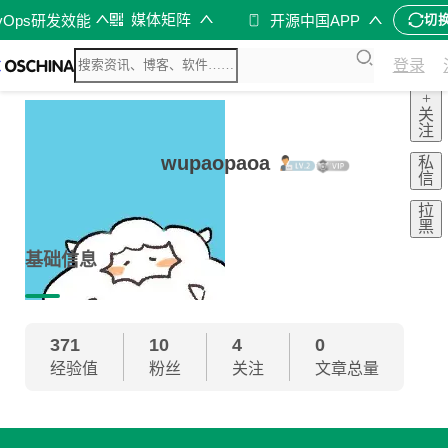
媒体矩阵
vOps研发效能
开源中国APP
切
登录
+
关
注
wupaopaoa
私
信
拉
黑
基础信息
371
10
4
0
经验值
粉丝
关注
文章总量