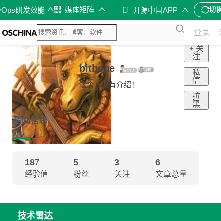
媒体矩阵
vOps研发效能
开源中国APP
切
登录
+ 关
注
bitbone
私
信
这个人没有介绍！
拉
黑
基础信息
187
5
3
6
经验值
粉丝
关注
文章总量
技术雷达