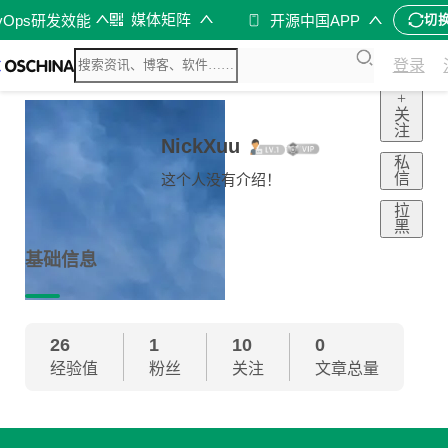
媒体矩阵
vOps研发效能
开源中国APP
切
登录
+
关
注
NickXuu
私
信
这个人没有介绍！
拉
黑
基础信息
26
1
10
0
经验值
粉丝
关注
文章总量