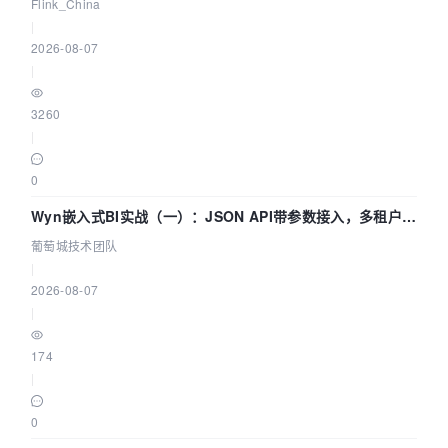
Agentic Lake 全面实时化时代
Flink_China
|
2026-08-07
|
3260
|
0
Wyn嵌入式BI实战（一）：JSON API带参数接入，多租户数
据源配置指南 | 葡萄城技术团队
葡萄城技术团队
|
2026-08-07
|
174
|
0