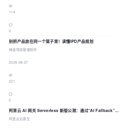
114
|
0
别把产品放在同一个篮子里！读懂IPD产品规划
禅道项目管理软件
|
2026-08-07
|
221
|
0
阿里云 AI 网关 Serverless 新版公测：通过“AI Fallback”与
拓扑可视化构建 AI 流量治理底座
阿里云云原生
|