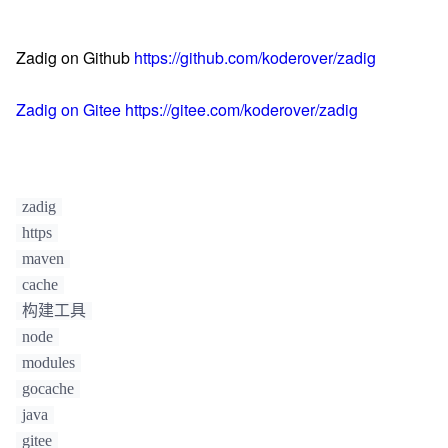
Zadig on Github
https://github.com/koderover/zadig
Zadig on Gitee
https://gitee.com/koderover/zadig
zadig
https
maven
cache
构建工具
node
modules
gocache
java
gitee