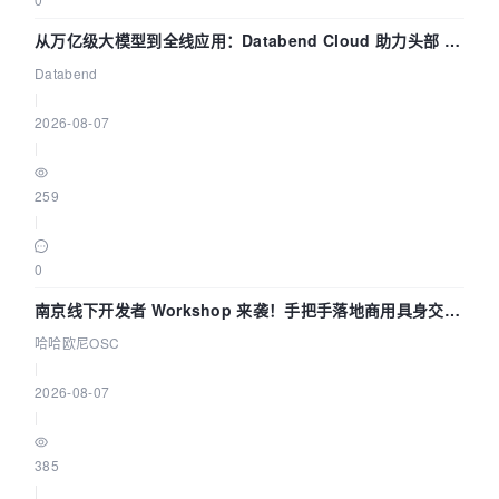
从万亿级大模型到全线应用：Databend Cloud 助力头部 AI
企业构建全链路 Trace 数据管道
Databend
|
2026-08-07
|
259
|
0
南京线下开发者 Workshop 来袭！手把手落地商用具身交互
智能 Agent 应用
哈哈欧尼OSC
|
2026-08-07
|
385
|