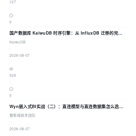
127
|
0
国产数据库 KaiwuDB 时序引擎：从 InfluxDB 迁移的完整
技术路径
KaiwuDB
|
2026-08-07
|
526
|
0
Wyn嵌入式BI实战（二）：直连模型与直连数据集怎么选，
参数为什么不生效？| 葡萄城技术团队
葡萄城技术团队
|
2026-08-07
|