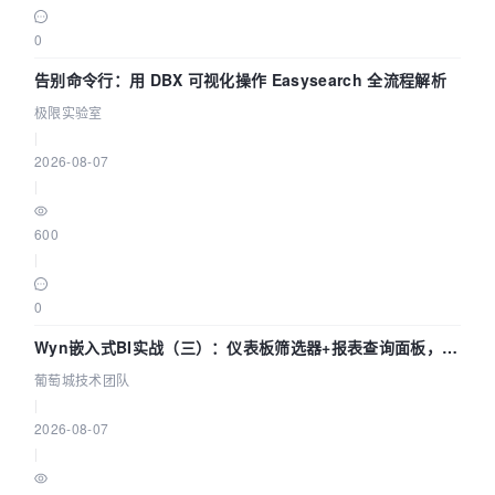
0
告别命令行：用 DBX 可视化操作 Easysearch 全流程解析
极限实验室
|
2026-08-07
|
600
|
0
Wyn嵌入式BI实战（三）：仪表板筛选器+报表查询面板，参
数联动全闭环
葡萄城技术团队
|
2026-08-07
|