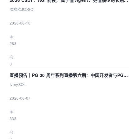
2026 CSDI ：AGI 前夜，属于懂 Agent、更懂模型的长期深
耕企业
哈哈欧尼OSC
|
2026-08-10
|
283
|
0
直播预告｜PG 30 周年系列直播第六期：中国开发者与PG内
核——我们改得动吗？我们贡献了什么？
IvorySQL
|
2026-08-07
|
338
|
0