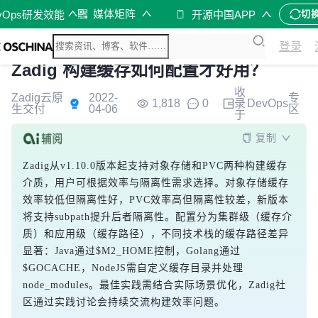
媒体矩阵
vOps研发效能
开源中国APP
切
登录
Zadig 构建缓存如何配置才好用？
收
Zadig云原
2022-
专
1,818
0
录
DevOps
生交付
04-06
区
于
复制
Zadig从v1.10.0版本起支持对象存储和PVC两种构建缓存
介质，用户可根据效率与隔离性需求选择。对象存储缓存
效率较低但隔离性好，PVC效率高但隔离性较差，新版本
将支持subpath提升后者隔离性。配置分为集群级（缓存介
质）和应用级（缓存路径），不同技术栈的缓存路径差异
显著：Java通过$M2_HOME控制，Golang通过
$GOCACHE，NodeJS需自定义缓存目录并处理
node_modules。最佳实践需结合实际场景优化，Zadig社
区通过实践讨论会持续交流构建效率问题。