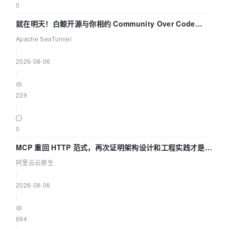
0
就在明天！白鲸开源与你相约 Community Over Code
Asia 2026 主题演讲！
Apache SeaTunnel
|
2026-08-06
|
239
|
0
MCP 重回 HTTP 范式，再次证明架构设计和工程实践才是稀
缺资源
阿里云云原生
|
2026-08-06
|
694