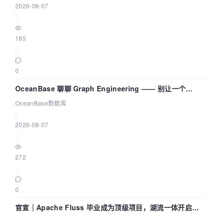
2026-08-07
|
185
|
0
OceanBase 聊聊 Graph Engineering —— 别让一个
Agent 既当运动员又
OceanBase数据库
|
2026-08-07
|
272
|
0
官宣｜Apache Fluss 毕业成为顶级项目，湖流一体开启