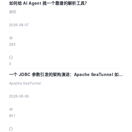
如何给 AI Agent 挑一个靠谱的解析工具？
颖欣
|
2026-08-07
|
285
|
0
一个 JDBC 参数引发的架构演进：Apache SeaTunnel 如何
解决数据同步中的“定时 Flush”难题
Apache SeaTunnel
|
2026-08-06
|
851
|