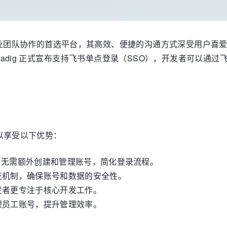
业团队协作的首选平台，其高效、便捷的沟通方式深受用户喜
dig 正式宣布支持飞书单点登录（SSO），开发者可以通过飞
可以享受以下优势：
g，无需额外创建和管理账号，简化登录流程。
证机制，确保账号和数据的安全性。
发者更专注于核心开发工作。
理员工账号，提升管理效率。