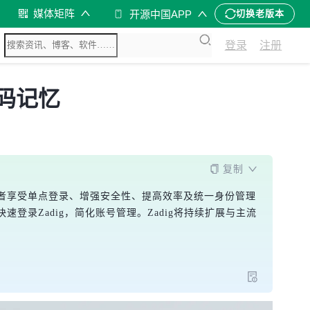
媒体矩阵
开源中国APP
切换老版本
登录
注册
密码记忆
复制
开发者享受单点登录、增强安全性、提高效率及统一身份管理
快速登录Zadig，简化账号管理。Zadig将持续扩展与主流