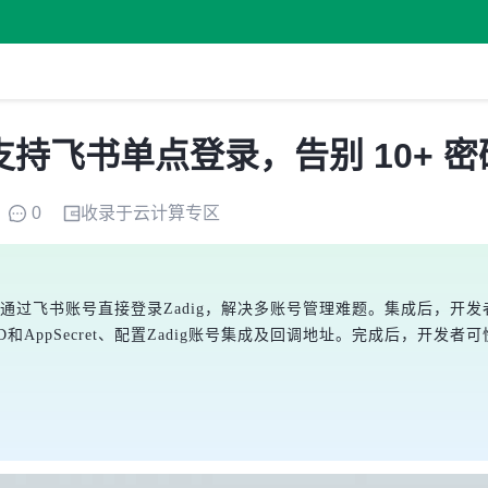
 支持飞书单点登录，告别 10+ 
0
收录于
云计算
专区
者可通过飞书账号直接登录Zadig，解决多账号管理难题。集成后，
AppSecret、配置Zadig账号集成及回调地址。完成后，开发者可