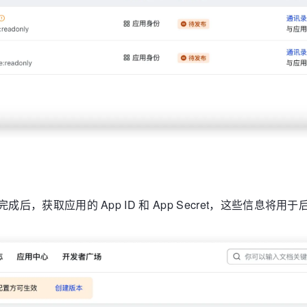
后，获取应用的 App ID 和 App Secret，这些信息将用于后