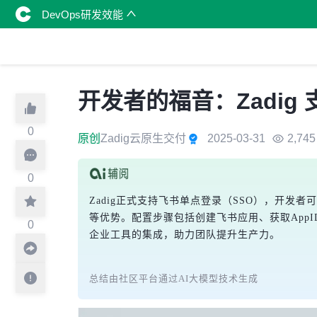
DevOps研发效能
开发者的福音：Zadig
0
原创
Zadig云原生交付
2025-03-31
2,745
0
Zadig正式支持飞书单点登录（SSO），开发
等优势。配置步骤包括创建飞书应用、获取AppID和
0
企业工具的集成，助力团队提升生产力。
总结由社区平台通过AI大模型技术生成