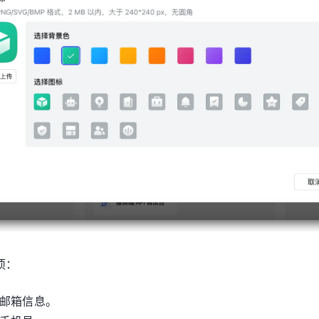
项：
邮箱信息。