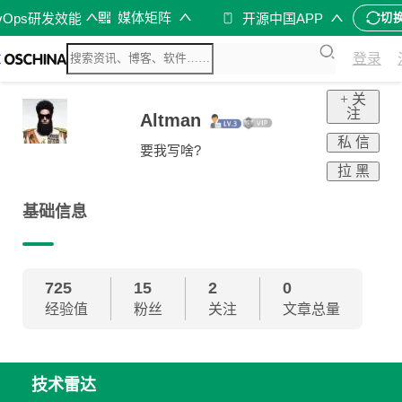
媒体矩阵
vOps研发效能
开源中国APP
切
登录
+ 关
注
Altman
私 信
要我写啥?
拉 黑
基础信息
725
15
2
0
经验值
粉丝
关注
文章总量
技术雷达