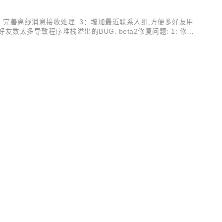
议. 2: 完善离线消息接收处理. 3：增加最近联系人组,方便多好友用
好友数太多导致程序堆栈溢出的BUG. beta2修复问题: 1: 修复b
..