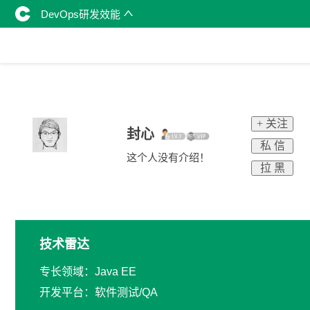
DevOps研发效能
+ 关注
封心
私 信
这个人没有介绍！
拉 黑
技术雷达
专长领域：Java EE
开发平台：软件测试/QA