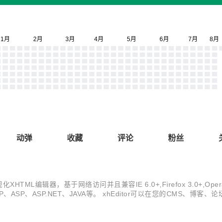
动弹
收藏
评论
粉丝
编辑器，基于网络访问并且兼容IE 6.0+,Firefox 3.0+,Opera 9.6+,C
、ASP、ASP.NET、JAVA等。 xhEditor可以在您的CMS
布以来，凭借我们人性化的用户体验和不断持续完善的态度，越来越多的网站