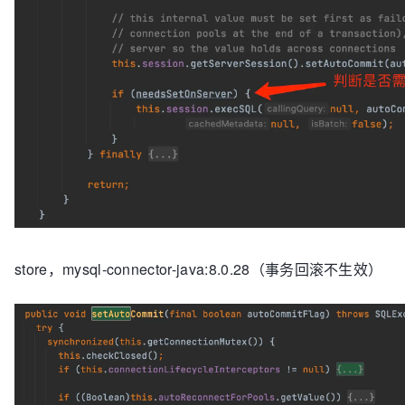
store，mysql-connector-java:8.0.28（事务回滚不生效）