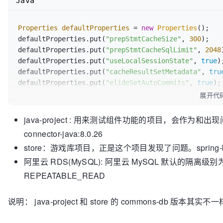
Java
Properties
defaultProperties
=
new
Properties
();

defaultProperties.put(
"prepStmtCacheSize"
, 
300
);

defaultProperties.put(
"prepStmtCacheSqlLimit"
, 
2048
defaultProperties.put(
"useLocalSessionState"
, 
true
);
defaultProperties.put(
"cacheResultSetMetadata"
, 
tru
defaultProperties.put(
"elideSetAutoCommits"
, 
true
);
展开代
java-project : 用来测试组件功能的项目，会作为和出现问题
connector-java:8.0.26
store：游戏库项目，正是这个项目发现了问题。spring-boot:2.6.
阿里云 RDS(MySQL): 阿里云 MySQL 默认的隔离级别
REPEATABLE_READ
说明： java-project 和 store 的 commons-d