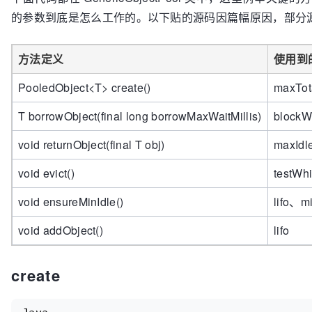
的参数到底是怎么工作的。以下贴的源码因篇幅原因，部分
方法定义
使用到
PooledObject<T> create()
maxTot
T borrowObject(final long borrowMaxWaitMillis)
blockW
void returnObject(final T obj)
maxIdl
void evict()
testWh
void ensureMinIdle()
lifo、mi
void addObject()
lifo
create