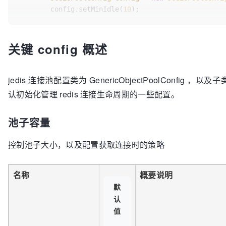
        config.setMinIdle(
10
);

JedisPool
pool
=
new
JedisPool
(config,Proto
try
 (
Jedis
jedis
=
 pool.getResource()) {

关键 config 概述
            jedis.set(
"foo"
, 
"kl"
);

            System.out.println(jedis.get(
"foo"
));

        }

jedis 连接池配置类为 GenericObjectPoolConfig ，以
    }

认初始化管理 redis 连接生命周期的一些配置。
池子容量
控制池子大小，以及配置获取连接时的策略
名称
概要说明
默
认
值