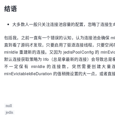
if
 (evict) {

        updateStatsReturn(activeTime);

结语
                        destroy(underTest, DestroyMode.NORMAL);

                        destroyedByEvictorCount.incrementAndGet();

                    } 
else
 {

大多数人一般只关注连接池容量的配置，忽略了连接生
if
 (testWhileIdle) {

boolean
active
=
false
;

try
 {

包括我，之前一直有一个错误的认知，认为连接池会确保 minI
                                factory.activateObject(underTest);

直到看了源码才发现，只要启用了驱逐连接线程，只要空闲存活时间大于
                                active = 
true
;

minIdle 重建新的连接。又因为 jedisPoolConfig 的 minE
                            } 
catch
 (
final
 Exception
默认连接获取策略为 lifo（总是拿最新的连接）会导致
                                destroy(underTest, DestroyMode.NORMAL);

                                destroyedByEvictorCount.incrementAndGet();

不一定保有 minIdle 的连接数，突然需要创
                            }

minEvictableIdleDuration 的值稍微设置的大一点，
if
 (active) {

boolean
validate
=
Throwable
validatio
try
 {

                                    validate = factory.validateObject(underTest);

                                } 
catch
 (
final
 Thro
null
                                    PoolUtils.checkRethrow(t);

jedis