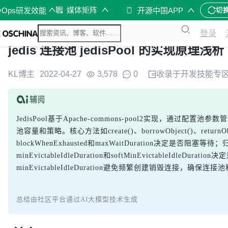
媒体矩阵
vOps研发效能
开源中国APP
切
登录
jedis 连接池 jedisPool 的实现原理浅析
KL博主
2022-04-27
3,578
0
收录于
开发技能
专
JedisPool基于Apache-commons-pool2实现，通过配置池参
池容量和策略。核心方法如create()、borrowObject()、ret
blockWhenExhausted和maxWaitDuration决定
minEvictableIdleDuration和softMinEvictableIdl
minEvictableIdleDuration避免频繁创建销毁连接，确保连接
总结由社区平台通过AI大模型技术生成