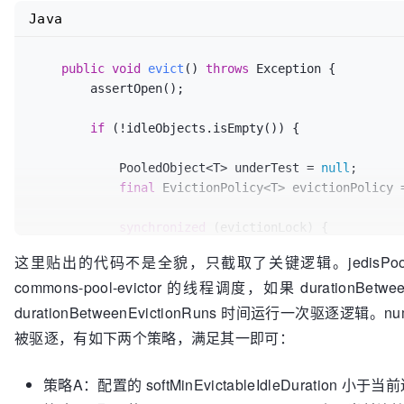
            } 
else
if
 (p == 
null
) {

                destroy(p, DestroyMode.NORMAL);

Java
throw
new
NoSuchElementException
(ap
            } 
catch
 (
final
 Exception e) {

            }

                swallowException(e);

if
 (!p.allocate()) {

public
void
evict
()
throws
 Exception {

            }

                p = 
null
;

        assertOpen();

try
 {

            }

                ensureIdle(
1
, 
false
);

if
 (!idleObjects.isEmpty()) {

            } 
catch
 (
final
 Exception e) {

if
 (p != 
null
) {

                swallowException(e);

try
 {

            PooledObject<T> underTest = 
null
;

            }

                    factory.activateObject(p);

final
 EvictionPolicy<T> evictionPolicy =
            updateStatsReturn(activeTime);

                } 
catch
 (
final
 Exception e) {

return
;

try
 {

synchronized
 (evictionLock) {

        }

                        destroy(p, DestroyMode.NORMAL);

final
EvictionConfig
evictionConfig
这里贴出的代码不是全貌，只截取了关键逻辑。jedisPool 初始
                    } 
catch
 (
final
 Exception e1) {

                        getMinEvictableIdleDuration(),

try
 {

// Ignore - activation fail
commons-pool-evictor 的线程调度，如果 duration
                        getSoftMinEvictableIdleDuration(),

            factory.passivateObject(p);

                    }

                        getMinIdle());

durationBetweenEvictionRuns 时间运行一次驱逐逻
        } 
catch
 (
final
 Exception e1) {

                    p = 
null
;

            swallowException(e1);

被驱逐，有如下两个策略，满足其一即可：
if
 (create) {

final
boolean
testWhileIdle
=
 getTe
try
 {

final
NoSuchElementExceptio
                destroy(p, DestroyMode.NORMAL);

策略A：配置的 softMinEvictableIdleDuratio
                                appendStats(
"Unable
for
 (
int
i
=
0
, m = getNumTests(); i
            } 
catch
 (
final
 Exception e) {

                        nsee.initCause(e);
