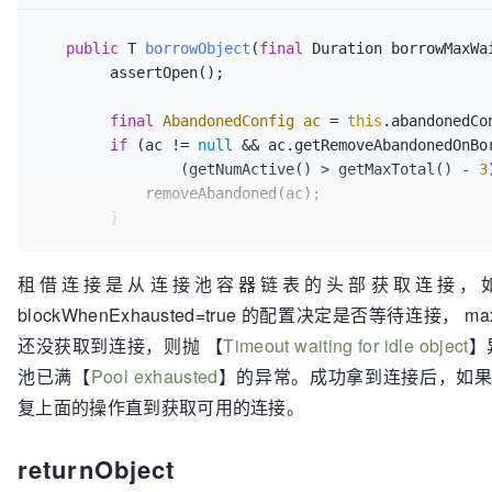
                        makeObjectCountLock.wait(localMaxWaitTimeMillis);

                    }

public
 T 
borrowObject
(
final
 Duration borrowMaxWa
                } 
else
 {

        assertOpen();

// The pool is not at capacity.
                    makeObjectCount++;

final
AbandonedConfig
ac
=
this
.abandonedCon
                    create = Boolean.TRUE;

if
 (ac != 
null
 && ac.getRemoveAbandonedOnBo
                }

                (getNumActive() > getMaxTotal() - 
3
            }

            removeAbandoned(ac);

        }

// Do not block more if maxWaitTimeMill
if
 (create == 
null
 &&

        PooledObject<T> p = 
null
;

                    (localMaxWaitTimeMillis > 
0
 &&

租借连接是从连接池容器链表的头部获取连接，如果为 nu
                            System.currentTimeMillis() - localStartTimeMillis >= localMaxWaitTimeMillis)) {

blockWhenExhausted=true 的配置决定是否等待连接， ma
// Get local copy of current config so it i
                create = Boolean.FALSE;

// method execution
还没获取到连接，则抛 【
Timeout waiting for idle object
】
            }

final
boolean
blockWhenExhausted
=
 getBlock
        }

池已满【
Pool exhausted
】的异常。成功拿到连接后，如果 te
复上面的操作直到获取可用的连接。
boolean
 create;

if
 (!create.booleanValue()) {

final
long
waitTimeMillis
=
 System.currentTi
return
null
;

returnObject
        }

while
 (p == 
null
) {
