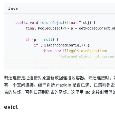
            create = 
false
;

final
 PooledObject<T> p;

Java
            p = idleObjects.pollFirst();

try
 {

if
 (p == 
null
) {

            p = factory.makeObject();

                p = create();

if
 (getTestOnCreate() && !factory.valida
public
void
returnObject
(
final
 T obj)
 {

if
 (p != 
null
) {

                createCount.decrementAndGet();

final
 PooledObject<T> p = getPooledObject(ob
                    create = 
true
;

return
null
;

                }

            }

if
 (p == 
null
) {

            }

        }

if
 (!isAbandonedConfig()) {

if
 (blockWhenExhausted) {

//...省略
throw
new
IllegalStateException
(

if
 (p == 
null
) {

return
 p;

"Returned object not curren
if
 (borrowMaxWaitDuration.isNega
    }
            }

                        p = idleObjects.takeFirst();

return
; 
// Object was abandoned and rem
                    } 
else
 {

        }

归还连接是把连接对象重新放回连接池容器。归还连接时，如果 t
                        p = idleObjects.pollFirst(borrowMaxWaitDuration);

                    }

有一个空闲连接。继而判断 maxIdle 是否已满，已满则销毁
        markReturningState(p);

                }

表的头部，否则归还到链表的尾部。这里用 lifo 来控制
if
 (p == 
null
) {

final
Duration
activeTime
=
 p.getActiveDurat
throw
new
NoSuchElementExceptio
evict
"Timeout waiting for id
if
 (getTestOnReturn() && !factory.validateOb
                }

try
 {
