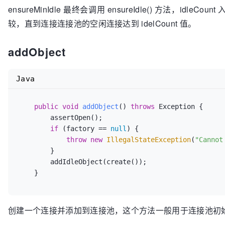
// create will work. Give up.
if
 (create) {

ensureMinIdle 最终会调用 ensureIdle() 方法，idle
                        i--;

                swallowException(e);

break
;

final
NoSuchElementExce
continue
;

            }

较，直到连接连接池的空闲连接达到 idelCount 值。
            }

                                    appendStats(
"Un
                    }

try
 {

if
 (getLifo()) {

                            nsee.initCause(validationThrowable);

                ensureIdle(
1
, 
false
);

                idleObjects.addFirst(p);

addObject
throw
 nsee;

// User provided eviction polic
            } 
catch
 (
final
 Exception e) {

            } 
else
 {

                        }

// crazy exceptions. Protect ag
                swallowException(e);

                idleObjects.addLast(p);

                    }

// killing the eviction thread.
            }

Java
            }

                }

boolean
 evict;

        } 
else
 {

        }

            }

try
 {

if
 (getLifo()) {

if
 (isClosed()) {

        }

public
void
addObject
()
throws
 Exception {

                        evict = evictionPolicy.evict(evictionConfig, underTest,

                idleObjects.addFirst(p);

// Pool closed while object was being a
        assertOpen();

                                idleObjects.size());

            } 
else
 {

// Make sure the returned object is des
        updateStatsBorrow(p, Duration.ofMillis(System.currentTimeMillis() - waitTimeMillis));

if
 (factory == 
null
) {

                    } 
catch
 (
final
 Throwable t) {

                idleObjects.addLast(p);

// in the idle object pool (which would
throw
new
IllegalStateException
(
"Cannot
// Slightly convoluted as S
            }

            clear();

return
 p.getObject();

        }

// uses Exception rather th
if
 (isClosed()) {

        }

        addIdleObject(create());

                        PoolUtils.checkRethrow(t);

// Pool closed while object was bei
    }
    }
                        swallowException(
new
Except
// Make sure the returned object is
// Don't evict on error con
// in the idle object pool (which w
                        evict = 
false
;

                clear();

                    }

创建一个连接并添加到连接池，这个方法一般用于连接池初
            }

        }
