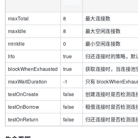
maxTotal
8
最大连接数
maxIdle
8
最大空闲连接数
minIdle
0
最小空闲连接数
lifo
true
归还连接时的策略，默
blockWhenExhausted
true
获取连接时，当连接池
maxWaitDuration
-1
只有 blockWhenEx
testOnCreate
false
创建连接时是否检测连接
testOnBorrow
false
租借连接时是否检测连
testOnReturn
false
归还连接时是否检测连