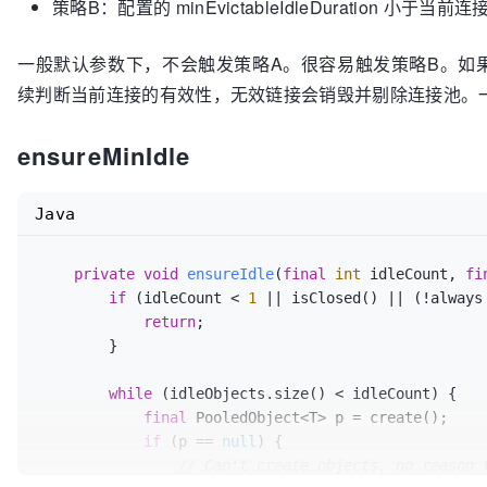
if
 (evictionIterator == 
null
 ||
策略B：配置的 minEvictableIdleDuration 小于当
                swallowException(e);

throw
 nsee;

                        evictionIterator = 
new
Evic
            }

                    }

                    }

try
 {

一般默认参数下，不会触发策略A。很容易触发策略B。如果当前连接
                }

if
 (!evictionIterator.hasNext())
                ensureIdle(
1
, 
false
);

续判断当前连接的有效性，无效链接会销毁并剔除连接池。一轮检测
if
 (p != 
null
 && getTestOnBorrow()) 
// Pool exhausted, nothing 
            } 
catch
 (
final
 Exception e) {

boolean
validate
=
false
;

return
;

                swallowException(e);

Throwable
validationThrowable
=
                    }

ensureMinIdle
            }

try
 {

            updateStatsReturn(activeTime);

                        validate = factory.validateObject(p);

try
 {

return
;

Java
                    } 
catch
 (
final
 Throwable t) {

                        underTest = evictionIterator.next();

        }

                        PoolUtils.checkRethrow(t);

                    } 
catch
 (
final
 NoSuchElementExce
                        validationThrowable = t;

// Object was borrowed in a
if
 (!p.deallocate()) {

private
void
ensureIdle
(
final
int
 idleCount, 
fi
                    }

// Don't count this as an e
throw
new
IllegalStateException
(

if
 (idleCount < 
1
 || isClosed() || (!always
if
 (!validate) {

                        i--;

"Object has already been return
return
;

try
 {

                        evictionIterator = 
null
;

        }

        }

                            destroy(p, DestroyMode.NORMAL);

continue
;

                            destroyedByBorrowValidationCount.incrementAndGet();

                    }

final
int
maxIdleSave
=
 getMaxIdle();

while
 (idleObjects.size() < idleCount) {

                        } 
catch
 (
final
 Exception e) 
if
 (isClosed() || maxIdleSave > -
1
 && maxId
final
 PooledObject<T> p = create();

// Ignore - validation 
if
 (!underTest.startEvictionTest
try
 {

if
 (p == 
null
) {

                        }

// Object was borrowed in a
                destroy(p, DestroyMode.NORMAL);

// Can't create objects, no reason 
                        p = 
null
;

// Don't count this as an e
            } 
catch
 (
final
 Exception e) {
