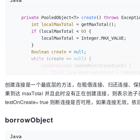
Java
private
 PooledObject<T> 
create
()
throws
 Exceptio
int
localMaxTotal
=
 getMaxTotal();

if
 (localMaxTotal < 
0
) {

            localMaxTotal = Integer.MAX_VALUE;

        }

Boolean
create
=
null
;

while
 (create == 
null
) {

synchronized
 (makeObjectCountLock) {

final
long
newCreateCount
=
 createC
if
 (newCreateCount > localMaxTotal) 
创建连接是一个最底层的方法，在租借连接、归还连接、保
// 池当前处于满负荷状态或正在制造
果到达 maxTotal 并且此时没有正在创建连接，则表示池子已满
                    createCount.decrementAndGet();

if
 (makeObjectCount == 
0
) {

testOnCreate= true 则断连接是否可用，如果连接无效，依旧
// 没有正在进行的 makeObj
                        create = Boolean.FALSE;

borrowObject
                    } 
else
 {

// 正在进行的 makeObje
试池是否已满负荷
Java