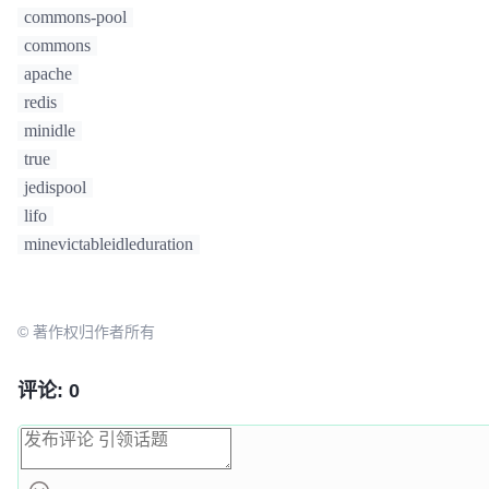
                                    validationThrowable = t;

commons-pool
                                }

commons
if
 (!validate) {

                                    destroy(underTest, DestroyMode.NORMAL);

apache
                                    destroyedByEvictorCount.incrementAndGet();

redis
if
 (validationT
minidle
if
 (validat
true
throw
 (
jedispool
                                        }

lifo
throw
 (Erro
                                    }

minevictableidleduration
                                } 
else
 {

try
 {

                                        factory.passivateObject(underTest);

© 著作权归作者所有
                                    } 
catch
 (
final
 
                                        destroy(underTest, DestroyMode.NORMAL);

                                        destroyedByEvictorCount.incrementAndGet();

评论: 0
                                    }

                                }

                            }

                        }
