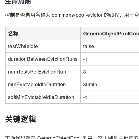
生命周期
控制是否启用名称为 commons-pool-evictor 的
名称
GenericObjectPoolC
testWhileIdle
false
durationBetweenEvictionRuns
-1
numTestsPerEvictionRun
3
minEvictableIdleDuration
30min
softMinEvictableIdleDuration
-1
关键逻辑
下面代码都在 GenericObjectPool 类中，这里