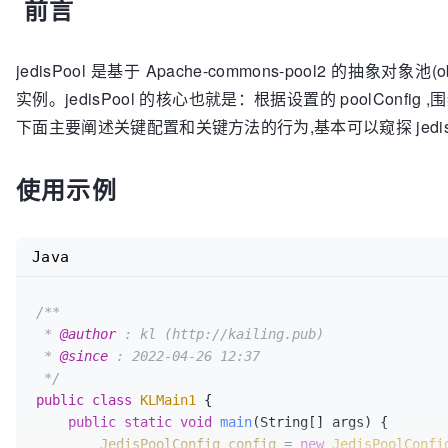
前言
jedisPool 是基于 Apache-commons-pool2 的抽象对象池
实例。jedisPool 的核心也就是：根据设置的 poolConfig
下面主要阐述关键配置和关键方法的行为,基本可以窥探 jedis
使用示例
Java
/**

 * 
@author
 : kl (http://kailing.pub)

 * 
@since
 : 2022-04-26 12:37

 */
public
class
KLMain1
 {

public
static
void
main
(String[] args)
 {

JedisPoolConfig
config
=
new
JedisPoolConfi