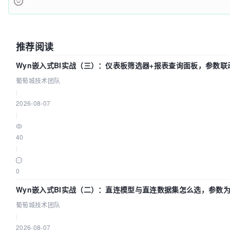
if
 (!underTest.endEvictionTe
// TODO - May need to a
// states are used
                        }

推荐阅读
                    }

                }

Wyn嵌入式BI实战（三）：仪表板筛选器+报表查询面板，参数联
            }

葡萄城技术团队
        }

|
final
AbandonedConfig
ac
=
this
.abandonedCon
2026-08-07
if
 (ac != 
null
 && ac.getRemoveAbandonedOnMai
|
            removeAbandoned(ac);

        }

40
|
0
Wyn嵌入式BI实战（二）：直连模型与直连数据集怎么选，参数为
葡萄城技术团队
|
2026-08-07