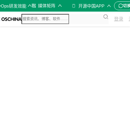
媒体矩阵
vOps研发效能
开源中国APP
切
登录