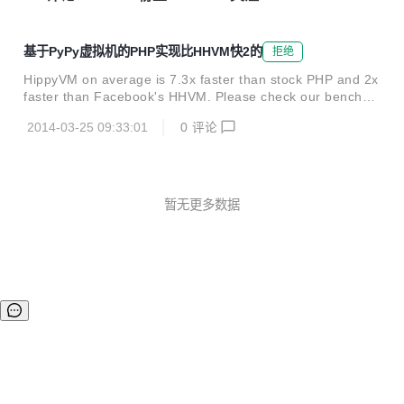
基于PyPy虚拟机的PHP实现比HHVM快2的
拒绝
HippyVM on average is 7.3x faster than stock PHP and 2x
faster than Facebook's HHVM. Please check our benchm
arks. Github: https://github.com/hippyvm/hippyvm
2014-03-25 09:33:01
0
评论
暂无更多数据