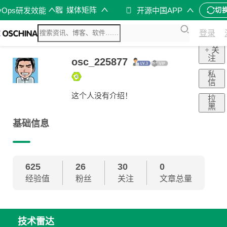
媒体矩阵
vOps研发效能
开源中国APP
切
登录
+ 关
注
osc_225877
私
信
这个人没有介绍！
拉
黑
基础信息
625
26
30
0
经验值
粉丝
关注
文章总量
技术雷达