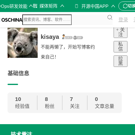
媒体矩阵
vOps研发效能
开源中国APP
切
登录
+ 关
注
kisaya
私
不能再懒了，开始写博客约
信
束自己！
拉
黑
基础信息
10
8
7
0
经验值
粉丝
关注
文章总量
技术雷达