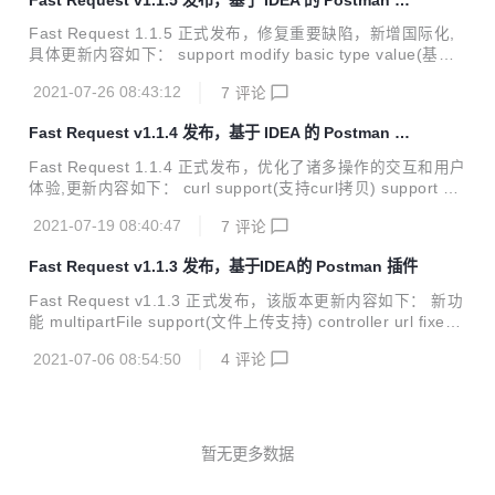
调试。 对标及优势 对比与HTTP Client，Fast Request不仅
件，修复重要缺陷
拥有HTTP Client内置的功能，还提供了友好易懂直观的界
Fast Request 1.1.5 正式发布，修复重要缺陷，新增国际化,
面，让使用者调试API的时候能够更加方便、简捷，同时各种
具体更新内容如下： support modify basic type value(基础
类型参数也提供了不同的定制方式，更加灵活。 宗旨 插件的
类型默认值支持修改) fix response scroll issue(修复respons
宗旨是为简化...
2021-07-26 08:43:12
7
评论
e滚动问题) add three string generate strategy(新增了3中st
ring类型参数生成策略) optimal configuration guidance(优化
Fast Request v1.1.4 发布，基于 IDEA 的 Postman 插
配置引导) optimized the display of icons in dark and light t
件，优化了诸多交互
hemes(优化了暗色和淡色主题下图标的显...
Fast Request 1.1.4 正式发布，优化了诸多操作的交互和用户
体验,更新内容如下： curl support(支持curl拷贝) support ad
d params to header from (支持了将参数从response添加到h
2021-07-19 08:40:47
7
评论
eader) support pretty and raw response(响应支持美化和原
文输出) support expand and collapse json params(支持jso
Fast Request v1.1.3 发布，基于IDEA的 Postman 插件
n参数的展开和收缩) support toggle request and response
panel(支持伸缩请求和响应面板) remove domai...
Fast Request v1.1.3 正式发布，该版本更新内容如下： 新功
能 multipartFile support(文件上传支持) controller url fixed
variable can replace by config(控制器上的url支持变量替换)
2021-07-06 08:54:50
4
评论
改进 show tool window when click generate icon(点击图标
弹出工具窗口) Beautify the UI(改进了深色和浅色下面一些ui
展现) 错误修复 fix parameters alias bug(参数别名bug修复)
fix generate array parameters(...
暂无更多数据