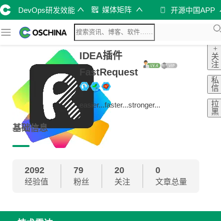
媒体矩阵
DevOps研发效能
开源中国APP
+
IDEA插件
关
注
FastRequest
私
信
拉
easier...faster...stronger...
黑
基础信息
2092
79
20
0
经验值
粉丝
关注
文章总量