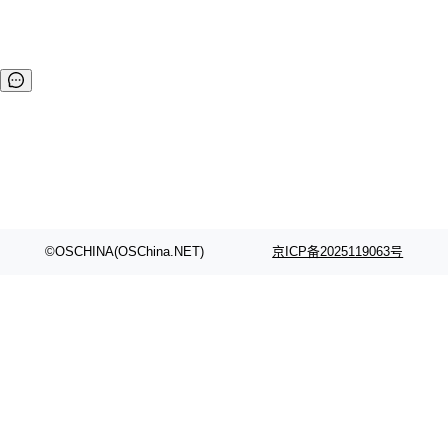
©OSCHINA(OSChina.NET)
京ICP备2025119063号