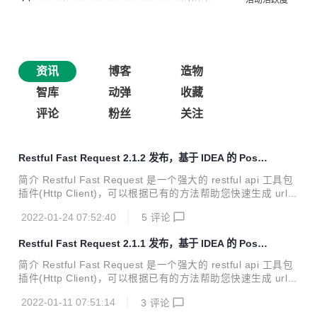
资讯
博客
造物
智库
动弹
收藏
评论
粉丝
关注
Restful Fast Request 2.1.2 发布，基于 IDEA 的 Postm
an 插件
简介 Restful Fast Request 是一个强大的 restful api 工具包
插件(Http Client)，可以根据已有的方法帮助您快速生成 url和
params。Restful Fast Request = API 调试工具+API 管理工
2022-01-24 07:52:40
5
评论
具，它有一个漂亮的界面来完成请求、检查服务器响应、存储
你的 api 请求和导出 api 请求，同时基于 idea 原生，调试代
Restful Fast Request 2.1.1 发布，基于 IDEA 的 Postm
码更加快速、方便、简捷。 支持 Spring 体系 (Spring MVC /
an 插件
Spring Boot) 支持JAX-RS 对标及优势 对比与 HTTP Clien
简介 Restful Fast Request 是一个强大的 restful api 工具包
t，Restful Fast Request不仅拥...
插件(Http Client)，可以根据已有的方法帮助您快速生成 url和
params。Restful Fast Request = API 调试工具+API 管理工
2022-01-11 07:51:14
3
评论
具，它有一个漂亮的界面来完成请求、检查服务器响应、存储