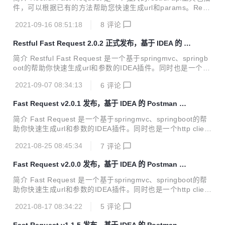
拥有HTTP Client内置的功能，还提供了友好易懂直观的界
件，可以根据已有的方法帮助您快速生成url和params。Restf
面，让使用...
ul Fast Request = API调试工具+API管理工具，它有一个漂
2021-09-16 08:51:18
8
评论
亮的界面来完成请求、检查服务器响应、存储你的api请求和
导出api请求，同时基于idea原生，调试代码更加快速、方
Restful Fast Request 2.0.2 正式发布，基于 IDEA 的 P
便、简捷。 支持 Spring 体系 (Spring MVC / Spring Boot)
ostman 插件
对标及优势 对比与HTTP Client，Restful Fast Request不仅
简介 Restful Fast Request 是一个基于springmvc、springb
拥有HTTP Client内置的功能，还提供了友好易懂直观的界
oot的帮助你快速生成url和参数的IDEA插件。同时也是一个htt
面，让使用...
p client工具，你只需要按一下方法左侧的小图标(小火箭),插
2021-09-07 08:34:13
6
评论
件就会帮你生成方法的url和参数显示在工具内，再点击发送请
求即可在IDEA内完成API调试，并且可以保存历史请求，方便
Fast Request v2.0.1 发布，基于 IDEA 的 Postman 插
再次使用调试。 对标及优势 对比与HTTP Client，Restful Fa
件
st Request不仅拥有HTTP Client内置的功能，还提供了友好
简介 Fast Request 是一个基于springmvc、springboot的帮
易懂直观的界面，让使用者调试API的时候能够更加方便、简
助你快速生成url和参数的IDEA插件。同时也是一个http client
捷，同时各种类型参数也提供了不同的定制方式，更加...
工具，你只需要按一下方法左侧的小图标(小火箭),插件就会帮
2021-08-25 08:45:34
7
评论
你生成方法的url和参数显示在工具内，再点击发送请求即可在
IDEA内完成API调试，并且可以保存历史请求，方便再次使用
Fast Request v2.0.0 发布，基于 IDEA 的 Postman 插
调试。 对标及优势 对比与HTTP Client，Fast Request不仅
件，支持存储请求
拥有HTTP Client内置的功能，还提供了友好易懂直观的界
简介 Fast Request 是一个基于springmvc、springboot的帮
面，让使用者调试API的时候能够更加方便、简捷，同时各种
助你快速生成url和参数的IDEA插件。同时也是一个http client
类型参数也提供了不同的定制方式，更加灵活。 宗旨 插件的
工具，你只需要按一下方法左侧的小图标(小火箭),插件就会帮
宗旨是为简化...
2021-08-17 08:34:22
5
评论
你生成方法的url和参数显示在工具内，再点击发送请求即可在
IDEA内完成API调试，并且可以保存历史请求，方便再次使用
Fast Request v1.1.5 发布，基于 IDEA 的 Postman 插