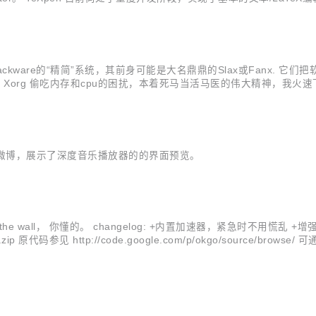
其适合编写长篇论文/文档等)...
源自slackware的“精简”系统，其前身可能是大名鼎鼎的Slax或Fan
n 一族 Xorg 偷吃内存和cpu的困扰，本着死马当活马医的伟大精神，我
linux.com，配置u盘上的引导，配置之后，发现u盘上原来的一些文件居然没受任何影响
栋发微博，展示了深度音乐播放器的的界面预览。
e wall， 你懂的。 changelog: +内置加速器，紧急时不用慌乱 +增强了窗
a15.zip 原代码参见 http://code.google.com/p/okgo/source/browse/