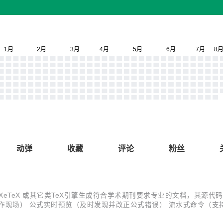
动弹
收藏
评论
粉丝
XeTeX 或其它类TeX引擎生成符合学术期刊要求专业的文档，其源代码托管在sf
 公式实时预览（及时发现并改正公式错误） 流水式命令（支持bibtex
快速输入关键词，光标随思考而动） 内置AWL，学术词汇列表（更地道的用词）