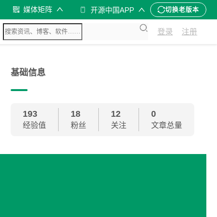
媒体矩阵
开源中国APP
切换老版本
登录
注册
基础信息
193
18
12
0
经验值
粉丝
关注
文章总量