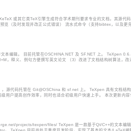
XeTeX 或其它类TeX引擎生成符合学术期刊要求专业的文档，其源代码托管在sf
（及时发现并改正公式错误） 流水式命令（支持bibtex，以及更先进的
置AWL，学术词汇列表（更地道的用词） 内置词典，ctrl+M（随时查询
辑。 目前托管在OSCHINA.NET 及 SF.NET 上。 TeXpen 0.
rl+M，释义、例句方便撰写英文论文 （3）改进了文档结构树算法，改进了文档载入效率 
，重点针对 LaTeX 用户，源代码托管在 Git@OSChina...
境），源代码托管在 Git@OSChina 和 sf.net 上。 TeXpen
用户提高创作效率，同时也适合初级用户快速上手。 本次更新内容包括： 
 - 实现了一键编译以及编译配置功能 - 增强了探索替换功能 - 提供 linu
urceforge.net/projects/texpen/files/ TeXpen 是一款基于Qt
Editor。 TeXpen 目前尚处于重度开发阶段，实现了基本的文本/La