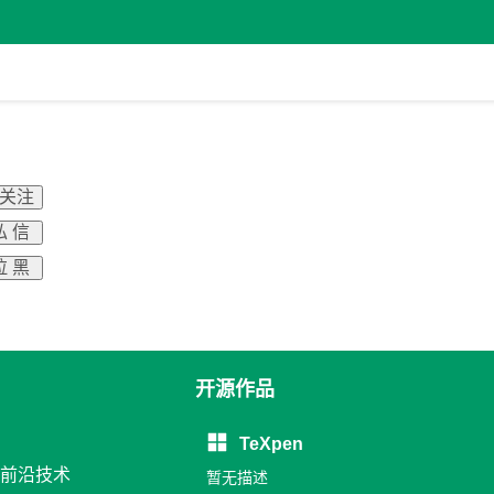
 关注
私 信
拉 黑
开源作品
TeXpen
, 前沿技术
暂无描述