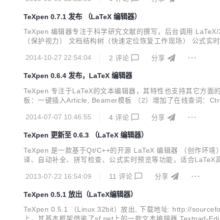
TeXpen 0.7.1 发布 （LaTeX 编辑器）
TeXpen 编辑器专注于科学研究文献的撰写，后台调用 LaTeX/
（保护视力） 文档结构树（快速定位恢复工作现场） 公式实时预览
aTeX熟手了） 自动完形（快速输入关键词，光标随思考而动） 内
2014-10-27 22:54:04
2
评论
分享
TeXpen 0.6.4 发布，LaTeX 编辑器
TeXpen 专注于LaTeX的文本编辑器，其特性也支持其它方面的文本编
板：一键插入Article, Beamer模板 （2）增加了在线查词：Ct
pen，LaTeX 编辑器 TeXpen 是一款基于Qt/C++的文本编辑器
2014-07-07 10:46:55
4
评论
分享
TeXpen 更新至 0.6.3 （LaTeX 编辑器）
TeXpen 是一款基于Qt/C++的开源 LaTeX 编辑器 （创作环
译、自动补全、拼写检查、公式实时预览等功能，适合LaTeX高级
全功能（除了上下键选取候选词之外，还增加了vi风格的 J/K 键选取)
2013-07-22 16:54:09
11
评论
分享
TeXpen 0.5.1 放出（LaTeX编辑器）
TeXpen 0.5.1 （Linux 32bit）放出, 下载地址: http://so
上，其基本框架借鉴了sf.net上的一款文本编辑器 Textpad-