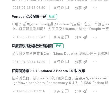
主题 - LaTeX 语法高亮 - 文档结构树(Jump on Click，尤
2013-07-15 18:05:50
0
评论
分享
Porteus 安装配置手记
拒绝
1.引子 前两天oschina报道了Porteus的更新，它是一个
中，速度那是刚刚滴！ 为了摆脱 Ubuntu／Mint／Deepi
明，运行 boot 文件夹下的 Porteus-installer-for-
2013-06-08 00:02:47
0
评论
分享
深度音乐播放器放出预览图
拒绝
武汉深之度科技有限公司（Linux Deepin）副总经理王明
2012-04-30 14:14:59
0
评论
分享
亿简浏览器 0.4.7 updated 2 Fedora 15 版 发布
亿简浏览器，基于webkit的开源浏览器，主要用来 cross over th
kgo/downloads/detail?name=eazy-0.4.7.u2-i386-Fedor
2011-09-03 21:17:16
8
评论
分享