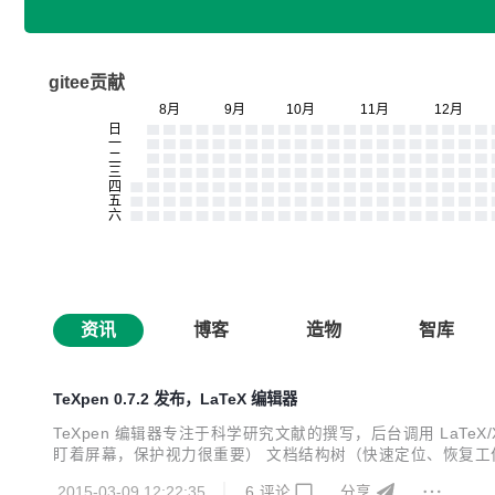
gitee贡献
资讯
博客
造物
智库
TeXpen 0.7.2 发布，LaTeX 编辑器
TeXpen 编辑器专注于科学研究文献的撰写，后台调用 LaTeX/
盯着屏幕，保护视力很重要） 文档结构树（快速定位、恢复工作现场）
表格 snipet （用着用着就成LaTeX熟手了） 自动完形（
2015-03-09 12:22:35
6
评论
分享