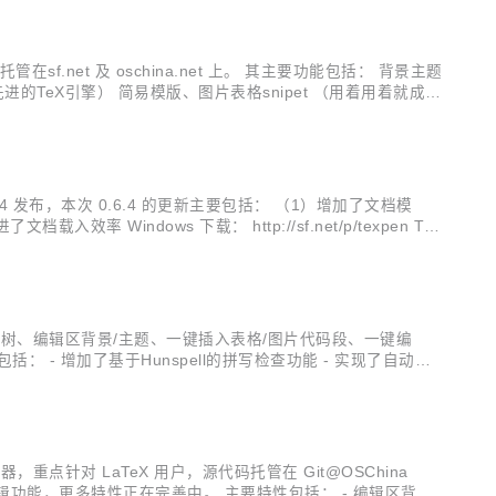
.net 及 oschina.net 上。 其主要功能包括： 背景主题
TeX引擎） 简易模版、图片表格snipet （用着用着就成L
，不干扰思路） 拼写检查 语法及表达建议，ctrl+...
6.4 发布，本次 0.6.4 的更新主要包括： （1）增加了文档模
Windows 下载： http://sf.net/p/texpen TeX
 具有文档结构树、编辑区背景/主题、一键插入表格/图片代码段、一键编
- 增加了基于Hunspell的拼写检查功能 - 实现了自动补
x 及 windows 版本的二进制文...
/C++的文本编辑器，重点针对 LaTeX 用户，源代码托管在 Git@OSChina
TeX编辑功能，更多特性正在完善中。 主要特性包括： - 编辑区背景/