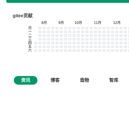
gitee贡献
资讯
博客
造物
智库