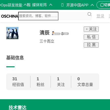
媒体矩阵
vOps研发效能
开源中国APP
切
登录
+ 关注
清辰
私 信
三十而立
拉 黑
基础信息
31
1
1
0
经验值
粉丝
关注
文章总量
技术雷达