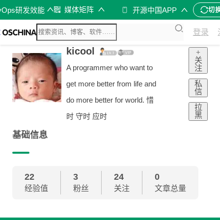
媒体矩阵
vOps研发效能
开源中国APP
切
登录
kicool
+
关
A programmer who want to
注
私
get more better from life and
信
do more better for world. 惜
拉
黑
时 守时 应时
基础信息
22
3
24
0
经验值
粉丝
关注
文章总量