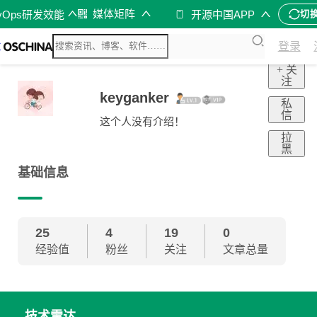
媒体矩阵
vOps研发效能
开源中国APP
切
登录
+ 关
注
keyganker
私
信
这个人没有介绍！
拉
黑
基础信息
25
4
19
0
经验值
粉丝
关注
文章总量
技术雷达