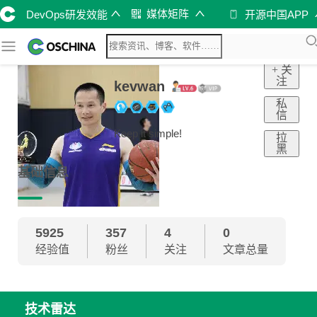
媒体矩阵
DevOps研发效能
开源中国APP
+ 关
注
kevwan
私
信
Keep it simple!
拉
黑
基础信息
5925
357
4
0
经验值
粉丝
关注
文章总量
技术雷达