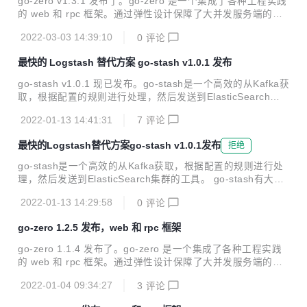
go-zero v1.3.1 发布了。go-zero 是一个集成了各种工程实践
文档新增字段会自动对ClickHouse新增列 自动根据数据源sch
的 web 和 rpc 框架。通过弹性设计保障了大并发服务端的稳
ema 生成ClickHous...
定性，经受了充分的实战检验。go-zero 包含极简的 API 定义
2022-03-03 14:39:10
0
评论
和生成工具 goctl，可以根据定义的 API 文件一键生成 Go, iO
S, Android, Kotlin, Dart, TypeScript, JavaScript 代码，并可
最快的 Logstash 替代方案 go-stash v1.0.1 发布
直接运行。 本次更新内容包括： 框架： 更新go-redis到v8版
本，增加了ctx，并支持了OpenTelemetry 更新了sql driver，
go-stash v1.0.1 现已发布。go-stash是一个高效的从Kafka获
增加了ctx，并支持了OpenTelemetry 在 Ca...
取，根据配置的规则进行处理，然后发送到ElasticSearch集
群的工具。 go-stash有大概logstash 5倍的吞吐性能，并且部
2022-01-13 14:41:31
7
评论
署简单，一个可执行文件即可。 安装 cd stash && go build s
tash.go Quick Start 可执行文件方式 ./stash -f etc/config.ya
最快的Logstash替代方案go-stash v1.0.1发布
拒绝
ml docker 方式，确保配置文件路径正确 docker run -d -v `p
wd`/etc:/app/etc kevinwan/go-stash config.yaml示例如下...
go-stash是一个高效的从Kafka获取，根据配置的规则进行处
理，然后发送到ElasticSearch集群的工具。 go-stash有大概l
ogstash 5倍的吞吐性能，并且部署简单，一个可执行文件即
2022-01-13 14:29:58
0
评论
可。 gitee: https://gitee.com/kevwan/go-stash github: http
s://github.com/kevwan/go-stash
go-zero 1.2.5 发布，web 和 rpc 框架
go-zero 1.1.4 发布了。go-zero 是一个集成了各种工程实践
的 web 和 rpc 框架。通过弹性设计保障了大并发服务端的稳
定性，经受了充分的实战检验。go-zero 包含极简的 API 定义
2022-01-04 09:34:27
3
评论
和生成工具 goctl，可以根据定义的 API 文件一键生成 Go, iO
S, Android, Kotlin, Dart, TypeScript, JavaScript 代码，并可