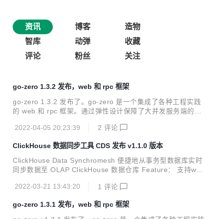
资讯
博客
造物
智库
动弹
收藏
评论
粉丝
关注
go-zero 1.3.2 发布，web 和 rpc 框架
go-zero 1.3.2 发布了。go-zero 是一个集成了各种工程实践
的 web 和 rpc 框架。通过弹性设计保障了大并发服务端的稳
定性，经受了充分的实战检验。go-zero 包含极简的 API 定义
2022-04-05 20:23:39
2
评论
和生成工具 goctl，可以根据定义的 API 文件一键生成 Go, iO
S, Android, Kotlin, Dart, TypeScript, JavaScript 代码，并可
ClickHouse 数据同步工具 CDS 发布 v1.1.0 版本
直接运行。 本次更新内容包括： 框架： 1. 支持 cgroups v2
2. 新增 httpc 包用来治理客户端 HTTP 请求 3. model 支持 ‘-’
ClickHouse Data Synchromesh 便捷地从事务型数据库实时
忽略字段 4. 支持 Oracle 的参数选择...
同步数据至 OLAP ClickHouse 数据仓库 Feature： 支持web
界面创建数据同步任务、配置数据源、查看同步任务状态 支持
2022-03-21 13:43:20
1
评论
mysql和mongoDB数据源 自动全量同步数据和增量同步数据
至ClickHouse 支持ClickHouse 集群模式（多分片和副本） cl
go-zero 1.3.1 发布，web 和 rpc 框架
ickhouse前端数据同步组件采用go语言开发 tube模块支持kaf
ka单消费者并行处理消息，自动处理offset提交点 mongoDB