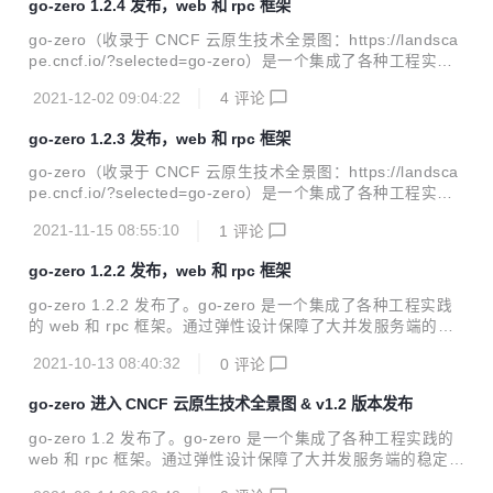
go-zero 1.2.4 发布，web 和 rpc 框架
直接运行。 本次更新内容包括： 框架： 修复 gRPC 负载均衡
在32位cpu可能崩溃的问题 修复 logx.WithContext 和 logx.W
go-zero（收录于 CNCF 云原生技术全景图：https://landsca
ithDuration 并发问题 添加 redis.Decr...
pe.cncf.io/?selected=go-zero）是一个集成了各种工程实践
的 web 和 rpc 框架。通过弹性设计保障了大并发服务端的稳
2021-12-02 09:04:22
4
评论
定性，经受了充分的实战检验。 go-zero 包含极简的 API 定
义和生成工具 goctl，可以根据定义的 api 文件一键生成 Go, i
go-zero 1.2.3 发布，web 和 rpc 框架
OS, Android, Kotlin, Dart, TypeScript, JavaScript 代码，并
可直接运行。 使用 go-zero 的好处： 轻松获得支撑千万日活
go-zero（收录于 CNCF 云原生技术全景图：https://landsca
服务的稳定性 内建级联超时控制、限流、自适应熔断、自适
pe.cncf.io/?selected=go-zero）是一个集成了各种工程实践
应...
的 web 和 rpc 框架。通过弹性设计保障了大并发服务端的稳
2021-11-15 08:55:10
1
评论
定性，经受了充分的实战检验。 go-zero 包含极简的 API 定
义和生成工具 goctl，可以根据定义的 api 文件一键生成 Go, i
go-zero 1.2.2 发布，web 和 rpc 框架
OS, Android, Kotlin, Dart, TypeScript, JavaScript 代码，并
可直接运行。 使用 go-zero 的好处： 轻松获得支撑千万日活
go-zero 1.2.2 发布了。go-zero 是一个集成了各种工程实践
服务的稳定性 内建级联超时控制、限流、自适应熔断、自适
的 web 和 rpc 框架。通过弹性设计保障了大并发服务端的稳
应...
定性，经受了充分的实战检验。go-zero 包含极简的 API 定义
2021-10-13 08:40:32
0
评论
和生成工具 goctl，可以根据定义的 API 文件一键生成 Go, iO
S, Android, Kotlin, Dart, TypeScript, JavaScript 代码，并可
go-zero 进入 CNCF 云原生技术全景图 & v1.2 版本发布
直接运行。 本次更新内容包括： 框架： 支持 OpenTelemetr
y，Trace ID 通过 HTTP header X-Trace-Id 返回 syncx.Ato
go-zero 1.2 发布了。go-zero 是一个集成了各种工程实践的
micError 可以设置 nil err...
web 和 rpc 框架。通过弹性设计保障了大并发服务端的稳定
性，经受了充分的实战检验。go-zero 包含极简的 API 定义和