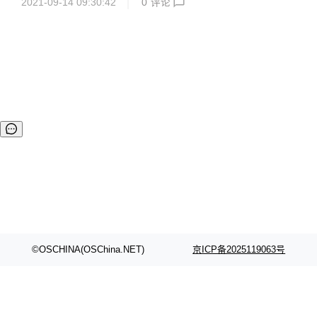
2021-09-14 09:30:42
0
评论
生成工具 goctl，可以根据定义的 API 文件一键生成 Go, iOS,
Android, Kotlin, Dart, TypeScript 代码，并可直接运行。 本
次更新内容包括： 框架： 支持 k8s 服务发现，使用k8s://na
mespace/service:port 作为 RPC Target 配置值即可。更多
服务发现方式可以通过插件方式支持，比如 consul, nacos ...
©OSCHINA(OSChina.NET)
京ICP备2025119063号