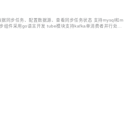
eb界面创建数据同步任务、配置数据源、查看同步任务状态 支持mysql和m
据同步组件采用go语言开发 tube模块支持kafka单消费者并行处理
经受了充分的实战检验。go-zero 包含极简的 API 定义和生成工具
SCHINA
。 本次更新内容包括： 框架： 更新go-redis到v8版本，增加了ctx，并支
OSCHINA
OSCHINA
。 go-stash有大概logstash 5倍的吞吐性能，并且部署简单，一
开发者生态社区
ash 5倍的吞吐性能，并且部署简单，一个可执行文件即可。 gitee: