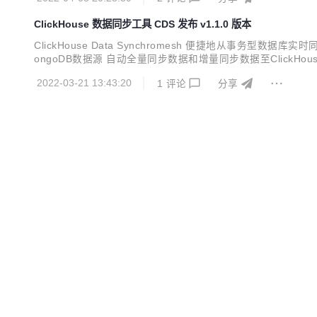
ClickHouse 数据同步工具 CDS 发布 v1.1.0 版本
ClickHouse Data Synchromesh 便捷地从事务型数据
ongoDB数据源 自动全量同步数据和增量同步数据至ClickHous
消息，自动处理offset提交点 mongoDB文档新增字段会自动对Clic
2022-03-21 13:43:20
1
评论
分享
go-zero 1.3.1 发布，web 和 rpc 框架
go-zero v1.3.1 发布了。go-zero 是一个集成了各种
goctl，可以根据定义的 API 文件一键生成 Go, iOS, Android,
持了OpenTelemetry 更新了sql driver，增加了ctx，并支持了Ope
2022-03-03 14:39:10
0
评论
分享
最快的 Logstash 替代方案 go-stash v1.0.1 发布
go-stash v1.0.1 现已发布。go-stash是一个高效的从K
个可执行文件即可。 安装 cd stash && go build stash.go Quick Start 可执行文件方式 ./stash -f etc/config.yaml docker 方式，确保配置文件路径正确 docker run -d -v `pwd`/etc:/app/etc kevi
nwan/go-stash config.yaml示例如下...
2022-01-13 14:41:31
7
评论
分享
最快的Logstash替代方案go-stash v1.0.1发布
拒绝
go-stash是一个高效的从Kafka获取，根据配置的规则进行处理，然
https://gitee.com/kevwan/go-stash github: https://github.