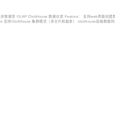
库实时同步数据至 OLAP ClickHouse 数据仓库 Feature： 支持w
e 支持ClickHouse 集群模式（多分片和副本） clickhouse前端数
kHouse新增列 自动根据数据源schema 生成ClickHous...
工程实践的 web 和 rpc 框架。通过弹性设计保障了大并发服务端的稳定性，
O
 Kotlin, Dart, TypeScript, JavaScript 代码，并可直接运行
nTelemetry 在 Ca...
afka获取，根据配置的规则进行处理，然后发送到ElasticSearch集群的工具
开源
×
AI ·
后发送到ElasticSearch集群的工具。 go-stash有大概logst
com/kevwan/go-stash