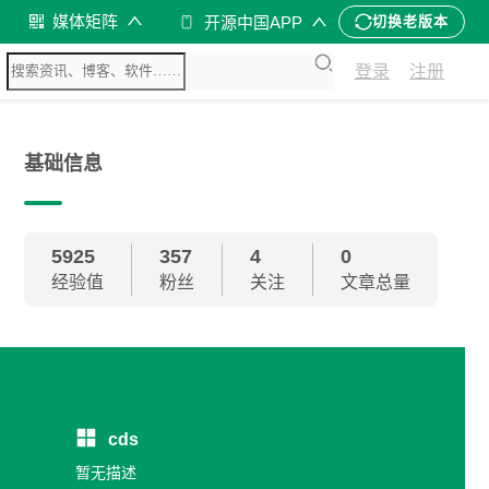
媒体矩阵
开源中国APP
切换老版本
登录
注册
基础信息
5925
357
4
0
经验值
粉丝
关注
文章总量
cds
暂无描述