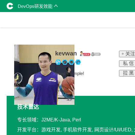
DevOps研发效能
kevwan
+ 关注
私 信
拉 黑
Keep it simple!
技术雷达
专长领域：J2ME/K-Java, Perl
开发平台：游戏开发, 手机软件开发, 网页设计/UI/UED,