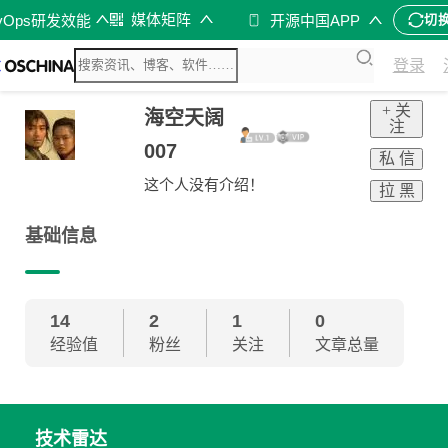
媒体矩阵
vOps研发效能
开源中国APP
切
登录
+ 关
海空天阔
注
007
私 信
这个人没有介绍！
拉 黑
基础信息
14
2
1
0
经验值
粉丝
关注
文章总量
技术雷达