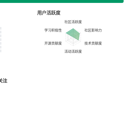
用户活跃度
关注