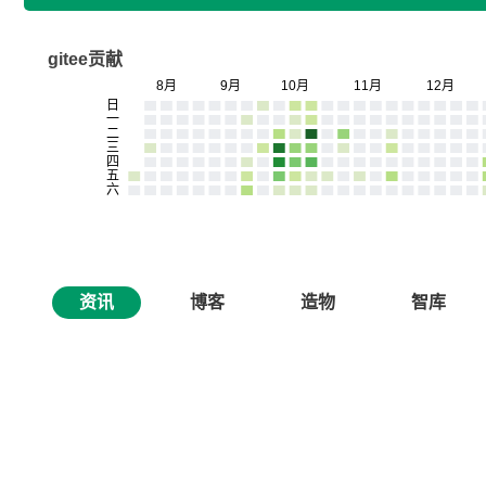
gitee贡献
资讯
博客
造物
智库