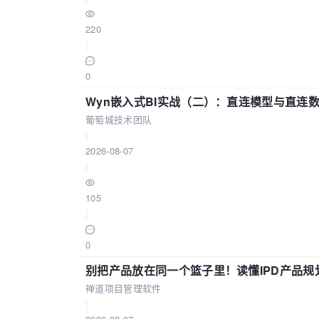
220
|
0
Wyn嵌入式BI实战（二）：直连模型与直连
葡萄城技术团队
|
2026-08-07
|
105
|
0
别把产品放在同一个篮子里！读懂IPD产品规
禅道项目管理软件
|