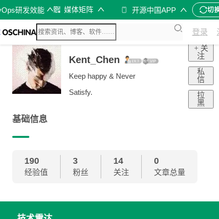
媒体矩阵
vOps研发效能
开源中国APP
切
登录
+ 关
注
Kent_Chen
私
Keep happy & Never
信
Satisfy.
拉
黑
基础信息
190
3
14
0
经验值
粉丝
关注
文章总量
技术雷达