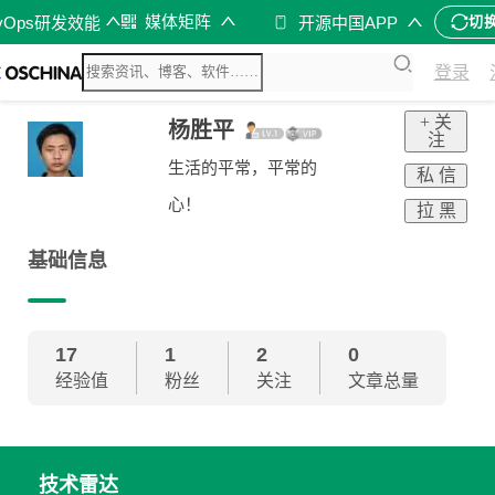
媒体矩阵
vOps研发效能
开源中国APP
切
登录
+ 关
杨胜平
注
生活的平常，平常的
私 信
心！
拉 黑
基础信息
17
1
2
0
经验值
粉丝
关注
文章总量
技术雷达