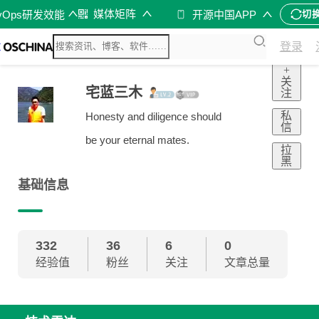
媒体矩阵
vOps研发效能
开源中国APP
切
登录
+
关
宅蓝三木
注
私
Honesty and diligence should
信
be your eternal mates.
拉
黑
基础信息
332
36
6
0
经验值
粉丝
关注
文章总量