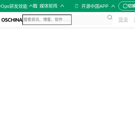
媒体矩阵
vOps研发效能
开源中国APP
切
登录