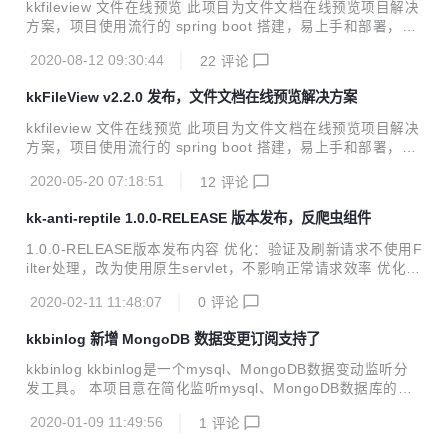
用。基本支持主流办公文档的在线预览，如 doc，docx，dw
kkfileview 文件在线预览 此项目为文件文档在线预览项目解决
g, ofd, xls，xlsx，ppt，pptx，pdf，txt，zip，rar，7z，mp
方案，项目使用流行的 spring boot 搭建，易上手和部署，部
3，mp4，flv 图片等等。 项目地址：https://git...
署好后可以独立提供预览服务，使用 http 接口访问，不需要
2020-08-12 09:30:44
22
评论
和应用集成，具有跨系统跨语言使用的特性。提供 zip/tar.gz
发行包、自定义配置文件、和启动/停止脚本等，极大方便部署
kkFileView v2.2.0 发布，文件文档在线预览解决方案
使用，同时官方发布 Docker 镜像，方便容器环境中部署使
用。基本支持主流办公文档的在线预览，如 doc，docx，dw
kkfileview 文件在线预览 此项目为文件文档在线预览项目解决
g, xls，xlsx，ppt，pptx，pdf，txt，zip，rar，7z，mp3，m
方案，项目使用流行的 spring boot 搭建，易上手和部署，部
p4，flv 图片等等。 项目地址：https://gitee.co...
署好后可以独立提供预览服务，使用 http 接口访问，不需要
2020-05-20 07:18:51
12
评论
和应用集成，具有跨系统跨语言使用的特性。提供 zip/tar.gz
发行包、自定义配置文件、和启动/停止脚本等，极大方便部署
kk-anti-reptile 1.0.0-RELEASE 版本发布，反爬虫组件
使用，同时官方发布 Docker 镜像，方便容器环境中部署使
用。基本支持主流办公文档的在线预览，如 doc，docx，dw
1.0.0-RELEASE版本发布内容 优化：验证及刷新请求不使用F
g, xls，xlsx，ppt，pptx，pdf，txt，zip，rar，7z，mp3，m
ilter处理，改为使用原生servlet，不影响正常请求效率 优化：
p4，flv 图片等等。 项目地址：https://gitee.co...
底层拦截原理改进，由filter改成spring体系的Interceptor，方
2020-02-11 11:48:07
0
评论
便后续Spring mvc对接支持 新增：新增全局拦截模式可选，
默认为非全局拦截 新增：新增拦截模式配置不当时智能提示
kkbinlog 新增 MongoDB 数据变更订阅支持了
新增：新增 @AntiReptile 注解标注接口拦截支持，注解和配
置文件方式可同时作用 新增：新增接口正则表达式匹配拦截支
kkbinlog kkbinlog是一个mysql、MongoDB数据变动监听分
持 kk-anti-reptile反爬虫组件简介 概述 kk-anti-reptile 是适用
发工具。 本项目意在简化监听mysql、MongoDB数据库的不
于基于 spring-boot 开发的分布式...
同表的各种数据变动 使用场景：刷新缓存、异构系统... 本次
2020-01-09 11:49:56
1
评论
更新内容： 集成了MongoDB的订阅分发支持，完美整合进源
有项目的模块中，使用同一套管理后台管理MySQL和Mongo