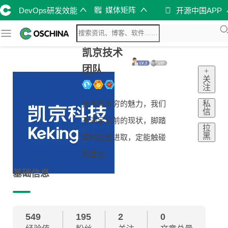
媒体矩阵
DevOps研发效能
开源中国APP
凯京技术
团队
+
关
注
私
技术有无穷的魅力，我们
信
不满足当前的现状，脚踏
拉
黑
实地锐意进取，定能触碰
到星空
基础信息
549
195
2
0