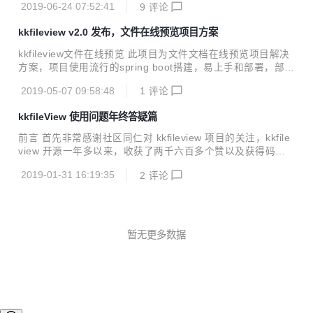
2019-06-24 07:52:41
9
评论
用集成，具有跨系统跨语言使用的特性。提供zip/tar.gz发行
包、自定义配置文件、和启动/停止脚本等，极大方便部署使
kkfileview v2.0 发布，文件在线预览项目方案
用，同时官方发布Docker镜像，方便容器环境中部署使用。基
本支持主流办公文档的在线预览，如doc,docx,xls,xlsx,ppt,pp
kkfileview文件在线预览 此项目为文件文档在线预览项目解决
tx,pdf,txt,zip,rar,7z,mp3,mp4,flv图片等等。 项目地址：http
方案，项目使用流行的spring boot搭建，易上手和部署，部署
s://gitee.com/kekingcn/file-...
好后可以独立提供预览服务，使用http接口访问，不需要和应
2019-05-07 09:58:48
1
评论
用集成，具有跨系统跨语言使用的特性。基本支持主流办公文
档的在线预览，如doc,docx,Excel,pdf,txt,zip,rar,图片等等 项
kkfileView 使用问题年终答疑篇
目地址：https://gitee.com/kekingcn/file-online-preview 本
次v2.0更新内容： 1、提供一键安装部署的安装包，之前社区
前言 首先非常感谢社区同仁对 kkfileview 项目的关注，kkfile
很多人反映不是java开发，不知道怎么部署，现在只要解压安
view 开源一年多以来，收获了两千六百多个赞以及获得码云
装包，然后执行脚本一键部署 2、抽象缓存接口...
最有价值项目GVP，这离不开大家的贡献和关注。同时，kkfil
2019-01-31 16:19:35
2
评论
eview 的设计模式，也被其他的类似项目所抄袭，这也从侧面
说明了 kkfileview 存在的价值。但是开源容易，维护不易，在
维护 kk 开源社区过程中也遇到了某些低素质人的恶语相向。
但是我们并没有放弃，一直坚持做开源，从 kkfileview 之后也
陆续开源了几个优秀的项目。由于公司事务原因，后面对 kkfil
暂无更多数据
eview 的问题关注的比较少，因为 kkfileview 的跨语言跨平台
特性，使用人群...