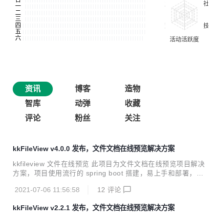
资讯
博客
造物
智库
动弹
收藏
评论
粉丝
关注
kkFileView v4.0.0 发布，文件文档在线预览解决方案
kkfileview 文件在线预览 此项目为文件文档在线预览项目解决
方案，项目使用流行的 spring boot 搭建，易上手和部署，部
署好后可以独立提供预览服务，使用 http 接口访问，不需要
2021-07-06 11:56:58
12
评论
和应用集成，具有跨系统跨语言使用的特性。提供 zip/tar.gz
发行包、自定义配置文件、和启动/停止脚本等，极大方便部署
kkFileView v2.2.1 发布，文件文档在线预览解决方案
使用，同时官方发布 Docker 镜像，方便容器环境中部署使