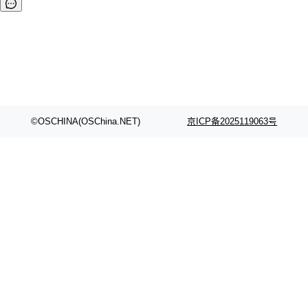
©OSCHINA(OSChina.NET)
京ICP备2025119063号