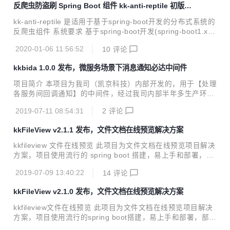
反爬虫防盗刷 Spring Boot 组件 kk-anti-reptile 初版发
DB两种数据源 使用示意图 前端管理服务模块是基于vue的管
布
理各个应用监听状况的管理界面，使用示意图如下 数据源管理
kk-anti-reptile 是适用于基于spring-boot开发的分布式系统的
日志进度 分发队列监控 新增数据订阅
反爬虫组件 系统要求 基于spring-boot开发(spring-boot1.x, s
pring-boot2.x均可) 需要使用redis 工作流程 kk-anti-reptile使
2020-01-06 11:56:52
10
评论
用基于Servlet规范的的Filter对请求进行过滤，在其内部通过s
pring-boot的扩展点机制，实例化一个Filter，并注入到Spring
kkbida 1.0.0 发布，微服务场景下消息通知必达中间件
容器FilterRegistrationBean中，通过Spring注入到Servlet容
器中，从而实现对请求的过滤 在kk-anti-reptile的过滤Filter内
项目简介 本项目为我司（凯京科技）内部开发的，用于【处理
部，又通过责任...
各服务间回调通知】的中间件，经过我司内部半年多生产环境
稳定使用后，开源出来回馈社区 使用场景 解决异构系统间消
2019-07-11 08:54:31
2
评论
息通知时保证消息必达，常见于系统回调，消息异步通知等场
景，提供了失败重试，错误通知，最终手动补偿，web端管理
kkFileView v2.1.1 发布，文件文档在线预览解决方案
等功能 项目地址：https://gitee.com/kekingcn/kkbida 系统工
作原理 通过阻塞队列来抗并发，通过延迟队列来处理失败的消
kkfileview 文件在线预览 此项目为文件文档在线预览项目解决
息，并辅以控制台手动处理消息来保证消息最终送达。在使用
方案，项目使用流行的 spring boot 搭建，易上手和部署，部
方面，考虑到最小化改造和易用性，提供dubbo和http的sdk
署好后可以独立提供预览服务，使用 http 接口访问，不需要
客户端 系统拓扑 注：kkbida在我司内部用作回调处理中...
2019-07-09 13:40:22
14
评论
和应用集成，具有跨系统跨语言使用的特性。提供 zip/tar.gz
发行包、自定义配置文件、和启动/停止脚本等，极大方便部署
kkFileView v2.1.0 发布，文件文档在线预览解决方案
使用，同时官方发布 Docker 镜像，方便容器环境中部署使
用。基本支持主流办公文档的在线预览，如 doc，docx，xl
kkfileview文件在线预览 此项目为文件文档在线预览项目解决
s，xlsx，ppt，pptx，pdf，txt，zip，rar，7z，mp3，mp4，
方案，项目使用流行的spring boot搭建，易上手和部署，部署
flv 图片等等。 项目地址：https://gitee.com/kek...
好后可以独立提供预览服务，使用http接口访问，不需要和应