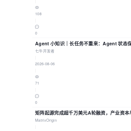
|
108
|
0
Agent 小知识｜长任务不重来：Agent 状
七牛开发者
|
2026-08-06
|
71
|
0
矩阵起源完成超千万美元A轮融资，产业资本
MatrixOrigin
|