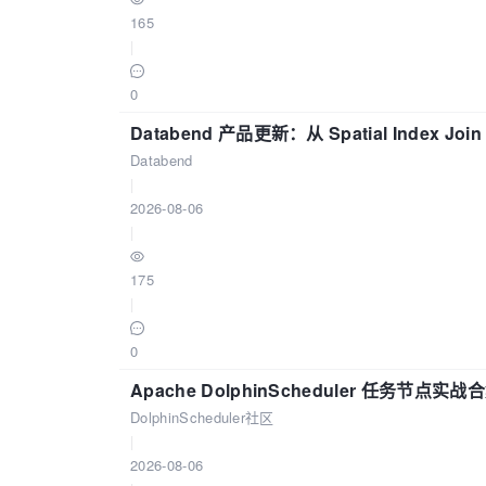
165
|
0
Databend 产品更新：从 Spatial Index Joi
Databend
|
2026-08-06
|
175
|
0
Apache DolphinScheduler 任务节点实
DolphinScheduler社区
|
2026-08-06