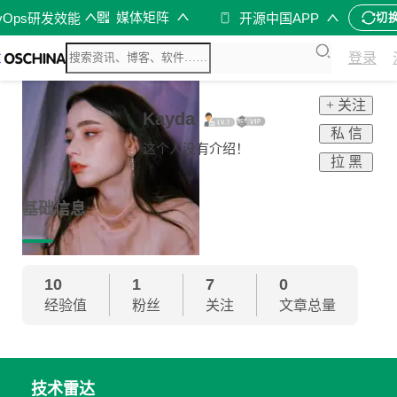
媒体矩阵
vOps研发效能
开源中国APP
切
登录
+ 关注
Kayda
私 信
这个人没有介绍！
拉 黑
基础信息
10
1
7
0
经验值
粉丝
关注
文章总量
技术雷达