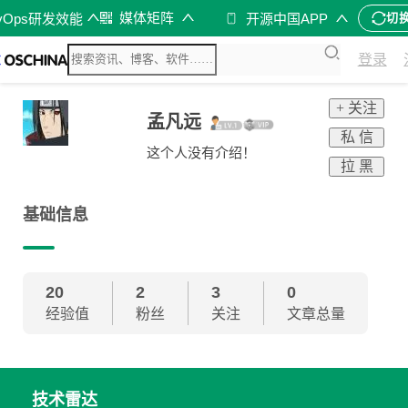
媒体矩阵
vOps研发效能
开源中国APP
切
登录
+ 关注
孟凡远
私 信
这个人没有介绍！
拉 黑
基础信息
20
2
3
0
经验值
粉丝
关注
文章总量
技术雷达