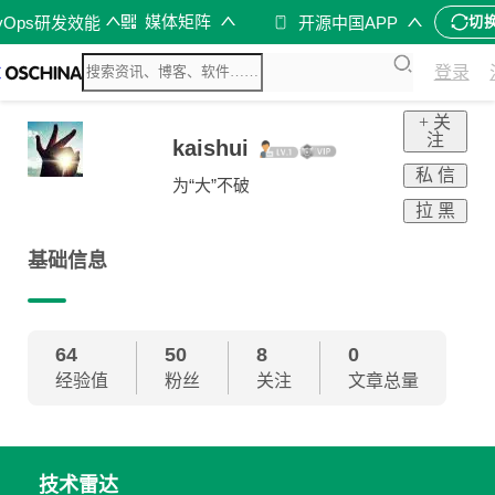
媒体矩阵
vOps研发效能
开源中国APP
切
登录
+ 关
注
kaishui
私 信
为“大”不破
拉 黑
基础信息
64
50
8
0
经验值
粉丝
关注
文章总量
技术雷达