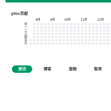
gitee贡献
资讯
博客
造物
智库