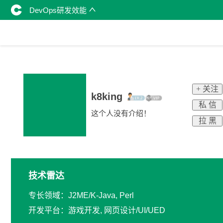
DevOps研发效能
+ 关注
k8king
私 信
这个人没有介绍！
拉 黑
技术雷达
专长领域：J2ME/K-Java, Perl
开发平台：游戏开发, 网页设计/UI/UED